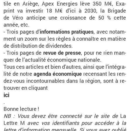
tile en Ariège, Apex
Ener­gies
lève 350 M€,
Exa­
print
va in­ves­tir 18 M€ d’ici à 2030, la Bri­gade
de
Véro
an­ti­cipe une crois­sance de 50 % cette
année, etc.
- Trois pages d’
in­for­ma­tions pra­tiques
, avec no­tam­
ment un zoom sur les règles à connaître en ma­tière
de dis­tri­bu­tion de di­vi­dendes.
- Trois pages de
revue de presse
, pour ne rien man­
quer de l’ac­tua­lité éco­no­mique na­tio­nale.
Tous ces ar­ticles et bien d'autres, ainsi que l'in­té­gra­
lité de notre
agenda éco­no­mique
re­cen­sant les ren­
dez-vous in­con­tour­nables dans la ré­gion, sont à re­
trou­ver en cli­quant
ici
.
Bonne lec­ture !
NB : Vous devez être connecté sur le site de
La
Lettre M
avec vos iden­ti­fiants pour ac­cé­der à la
lettre d’in­for­ma­tion men­suelle. Si vous avez ou­blié