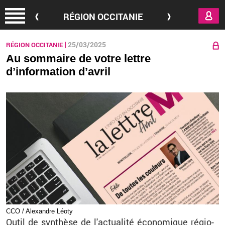
Aller au contenu principal
RÉGION OCCITANIE
25/03/2025
RÉGION OCCITANIE
Au sommaire de votre lettre
d’information d’avril
CCO / Alexandre Léoty
Outil de syn­thèse de l'ac­tua­lité éco­no­mique ré­gio­