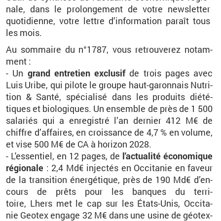
nale, dans le pro­lon­ge­ment de votre news­let­ter
quo­ti­dienne, votre lettre d’in­for­ma­tion pa­raît tous
les mois.
Au som­maire du n°1787, vous re­trou­ve­rez no­tam­
ment :
- Un
grand en­tre­tien ex­clu­sif
de trois pages avec
Luis
Uribe
, qui pi­lote le groupe haut-ga­ron­nais Nu­tri­
tion & Santé, spé­cia­lisé dans les pro­duits dié­té­
tiques et bio­lo­giques. Un en­semble de près de 1 500
sa­la­riés qui a en­re­gis­tré l’an der­nier 412 M€ de
chiffre d’af­faires, en crois­sance de 4,7 % en vo­lume,
et vise 500 M€ de CA à ho­ri­zon 2028.
- L'es­sen­tiel, en 12 pages, de
l'ac­tua­lité éco­no­mique
ré­gio­nale
: 2,4 Md€ in­jec­tés en Oc­ci­ta­nie en fa­veur
de la tran­si­tion éner­gé­tique, près de 190 Md€ d’en­
cours de prêts pour les banques du ter­ri­
toire,
Lhers
met le cap sur les États-Unis, Oc­ci­ta­
nie
Geo­tex
en­gage 32 M€ dans une usine de géo­tex­