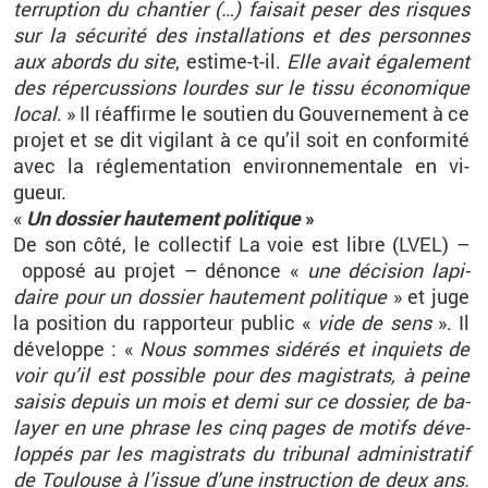
ter­rup­tion du chan­tier (…) fai­sait peser des risques
sur la sé­cu­rité des ins­tal­la­tions et des per­sonnes
aux abords du site
, es­time-t-il.
Elle avait éga­le­ment
des ré­per­cus­sions lourdes sur le tissu éco­no­mique
local
.
» Il ré­af­firme le sou­tien du Gou­ver­ne­ment à ce
pro­jet et se dit vi­gi­lant à ce qu’il soit en confor­mité
avec la ré­gle­men­ta­tion en­vi­ron­ne­men­tale en vi­
gueur.
«
Un dos­sier hau­te­ment po­li­tique
»
De son côté, le col­lec­tif La voie est libre (LVEL) –
op­posé au pro­jet
– dé­nonce «
une dé­ci­sion la­pi­
daire pour un dos­sier hau­te­ment po­li­tique
» et juge
la po­si­tion du rap­por­teur pu­blic «
vide de sens
». Il
dé­ve­loppe
: «
Nous sommes si­dé­rés et in­quiets de
voir qu’il est pos­sible pour des ma­gis­trats, à peine
sai­sis de­puis un mois et demi sur ce dos­sier, de ba­
layer en une phrase les cinq pages de mo­tifs dé­ve­
lop­pés par les ma­gis­trats du tri­bu­nal ad­mi­nis­tra­tif
de Tou­louse à l’is­sue d’une ins­truc­tion de deux ans.