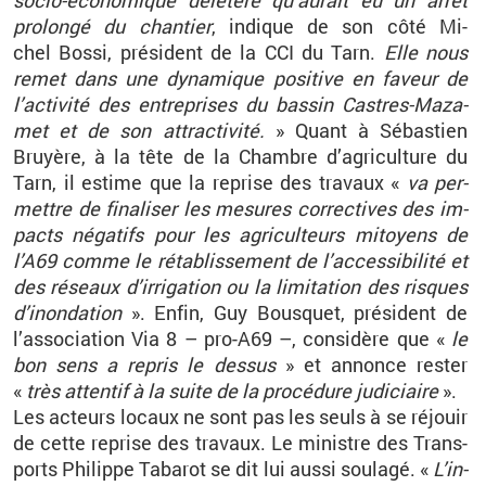
so­cio-éco­no­mique dé­lé­tère qu’au­rait eu un arrêt
pro­longé du chan­tier
, in­dique de son côté
Mi­
chel
Bossi
, pré­sident de la
CCI
du Tarn.
Elle nous
remet dans une dy­na­mique po­si­tive en fa­veur de
l’ac­ti­vité des en­tre­prises du bas­sin Castres-Ma­za­
met et de son at­trac­ti­vité.
» Quant à Sé­bas­tien
Bruyère, à la tête de la Chambre d’agri­cul­ture du
Tarn, il es­time que la re­prise des tra­vaux «
va per­
mettre de fi­na­li­ser les me­sures cor­rec­tives des im­
pacts né­ga­tifs pour les agri­cul­teurs mi­toyens de
l’A69 comme le ré­ta­blis­se­ment de l’ac­ces­si­bi­lité et
des ré­seaux d’ir­ri­ga­tion ou la li­mi­ta­tion des risques
d’inon­da­tion
». Enfin, Guy Bous­quet, pré­sident de
l’as­so­cia­tion Via
8 –
pro-A69
–, consi­dère que «
le
bon sens a re­pris le des­sus
» et an­nonce res­ter
«
très at­ten­tif à la suite de la pro­cé­dure ju­di­ciaire
».
Les ac­teurs lo­caux ne sont pas les seuls à se ré­jouir
de cette re­prise des tra­vaux. Le mi­nistre des Trans­
ports Phi­lippe Ta­ba­rot se dit lui aussi sou­lagé. «
L’in­