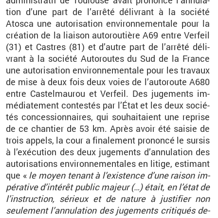
ad­mi­nis­tra­tif de Tou­louse avait pro­noncé l’an­nu­la­
tion d’une part de l’ar­rêté dé­li­vrant à la so­ciété
Atosca une au­to­ri­sa­tion en­vi­ron­ne­men­tale pour la
créa­tion de la liai­son au­to­rou­tière A69 entre Ver­feil
(31) et Castres (81) et d’autre part de l’ar­rêté dé­li­
vrant à la so­ciété Au­to­routes du Sud de la France
une au­to­ri­sa­tion en­vi­ron­ne­men­tale pour les tra­vaux
de mise à deux fois deux voies de l’au­to­route A680
entre Cas­tel­mau­rou et Ver­feil. Des ju­ge­ments im­
mé­dia­te­ment contes­tés par l’État et les deux so­cié­
tés conces­sion­naires, qui sou­hai­taient une re­prise
de ce chan­tier de 53
km. Après avoir été sai­sie de
trois ap­pels, la cour a fi­na­le­ment pro­noncé le sur­sis
à l’exé­cu­tion des deux ju­ge­ments d’an­nu­la­tion des
au­to­ri­sa­tions en­vi­ron­ne­men­tales en li­tige, es­ti­mant
que «
le moyen te­nant à l’exis­tence d’une rai­son im­
pé­ra­tive d’in­té­rêt pu­blic ma­jeur (…) était, en l’état de
l’ins­truc­tion, sé­rieux et de na­ture à jus­ti­fier non
seule­ment l’an­nu­la­tion des ju­ge­ments cri­ti­qués de­