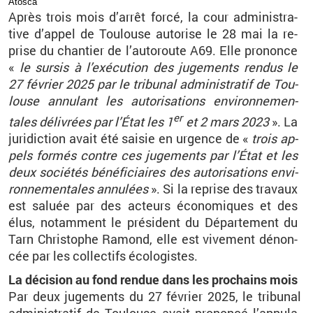
Atosca
Après trois mois d’ar­rêt forcé, la cour ad­mi­nis­tra­
tive d’ap­pel de Tou­louse au­to­rise le 28
mai la re­
prise du chan­tier de l’au­to­route A69. Elle pro­nonce
«
le sur­sis à l’exé­cu­tion des ju­ge­ments ren­dus le
27
fé­vrier 2025 par le tri­bu­nal ad­mi­nis­tra­tif de Tou­
louse an­nu­lant les au­to­ri­sa­tions en­vi­ron­ne­men­
er
tales dé­li­vrées par l’État
les 1
et 2
mars 2023
». La
ju­ri­dic­tion avait été sai­sie en ur­gence de «
trois ap­
pels for­més contre ces ju­ge­ments par l’État et les
deux so­cié­tés bé­né­fi­ciaires des au­to­ri­sa­tions en­vi­
ron­ne­men­tales an­nu­lées
». Si la re­prise des tra­vaux
est sa­luée par des ac­teurs éco­no­miques et des
élus, no­tam­ment le pré­sident du Dé­par­te­ment du
Tarn Chris­tophe Ra­mond, elle est vi­ve­ment dé­non­
cée par les col­lec­tifs éco­lo­gistes.
La dé­ci­sion au fond ren­due dans les pro­chains mois
Par deux ju­ge­ments du 27
fé­vrier 2025, le tri­bu­nal