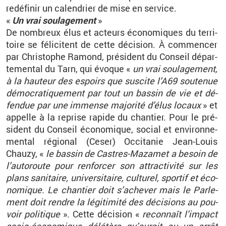
re­dé­fi­nir un ca­len­drier de mise en ser­vice.
«
Un vrai sou­la­ge­ment
»
De nom­breux élus et ac­teurs éco­no­miques du ter­ri­
toire se fé­li­citent de cette dé­ci­sion. À com­men­cer
par Chris­tophe Ra­mond, pré­sident du Conseil dé­par­
te­men­tal du Tarn, qui évoque «
un vrai sou­la­ge­ment,
à la hau­teur des es­poirs que sus­cite l’A69 sou­te­nue
dé­mo­cra­ti­que­ment par tout un bas­sin de vie et dé­
fen­due par une im­mense ma­jo­rité d’élus lo­caux
» et
ap­pelle à la re­prise ra­pide du chan­tier. Pour le pré­
sident du Conseil éco­no­mique, so­cial et en­vi­ron­ne­
men­tal ré­gio­nal (Ceser) Oc­ci­ta­nie Jean-Louis
Chauzy, «
le bas­sin de Castres-Ma­za­met a be­soin de
l’au­to­route pour ren­for­cer son at­trac­ti­vité sur les
plans sa­ni­taire, uni­ver­si­taire, cultu­rel, spor­tif et éco­
no­mique. Le chan­tier doit s’ache­ver mais le Par­le­
ment doit rendre la lé­gi­ti­mité des dé­ci­sions au pou­
voir po­li­tique
». Cette dé­ci­sion
«
re­con­naît
l’im­pact