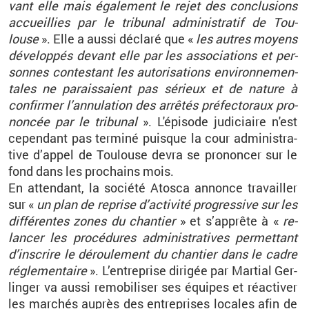
vant elle mais éga­le­ment le rejet des conclu­sions
ac­cueillies par le tri­bu­nal ad­mi­nis­tra­tif de Tou­
louse
». Elle a aussi dé­claré que «
les autres moyens
dé­ve­lop­pés de­vant elle par les as­so­cia­tions et per­
sonnes contes­tant les au­to­ri­sa­tions en­vi­ron­ne­men­
tales ne pa­rais­saient pas sé­rieux et de na­ture à
confir­mer l’an­nu­la­tion des ar­rê­tés pré­fec­to­raux pro­
non­cée par le tri­bu­nal
». L'épi­sode ju­di­ciaire n'est
ce­pen­dant pas ter­miné puisque la cour ad­mi­nis­tra­
tive d’ap­pel de Tou­louse devra se pro­non­cer sur le
fond dans les pro­chains mois.
En at­ten­dant, la so­ciété Atosca an­nonce tra­vailler
sur «
un plan de re­prise d’ac­ti­vité pro­gres­sive sur les
dif­fé­rentes zones du chan­tier
» et s’ap­prête à «
re­
lan­cer les pro­cé­dures ad­mi­nis­tra­tives per­met­tant
d’ins­crire le dé­rou­le­ment du chan­tier dans le cadre
ré­gle­men­taire
». L’en­tre­prise di­ri­gée par Mar­tial Ger­
lin­ger va aussi re­mo­bi­li­ser ses équipes et ré­ac­ti­ver
les mar­chés au­près des en­tre­prises lo­cales afin de