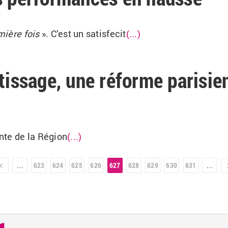
mière fois
». C’est un satisfecit
(...)
ntissage, une réforme parisi
ente
de la Région
(...)
r »
623
624
625
626
627
628
629
630
631
…
…