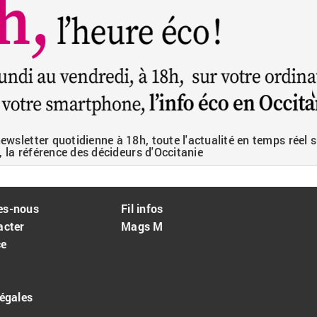
wsletter quotidienne à 18h, toute l'actualité en temps réel s
, la référence des décideurs d'Occitanie
es-nous
Fil infos
acter
Mags M
ce
égales