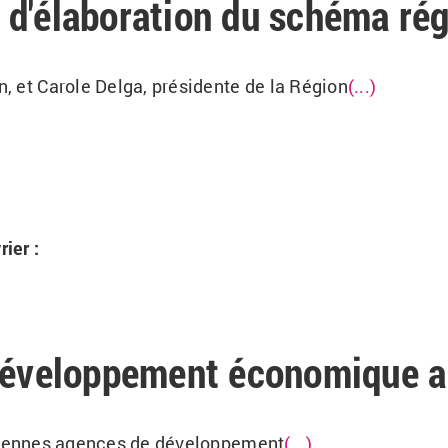
 d'élaboration du schéma ré
n, et Carole Delga, présidente de la Région
(...)
ier :
 développement économique a
nciennes agences de développement
(...)