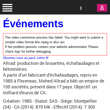
Aller au contenu principal
Événements
The video conversion process has failed. You might want to submit a
simpler video format like
mpeg
or
divx avi
.
If the problem persists contact your website administrator. Please
check logs for further debugging.
Abonnez-vous au pack Lettre M
Altrad: production de brouettes, échafaudages et
bétonnières.
À partir d’un fabricant d’échafaudages, repris en
1985 à Florensac, Mohed Altrad a bâti un empire de
105 sociétés, présent dans 17 pays. Objectif: un
milliard d'euros de CA.
Création: 1985 - Statut: SAS - Siège: Montpellier
(34) - CA (2014): 870 M€ - Effectif (2014): 7 300