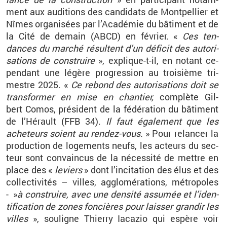
ment aux au­di­tions des can­di­dats de Mont­pel­lier et
Nîmes or­ga­ni­sées par l’Aca­dé­mie du bâ­ti­ment et de
la Cité de de­main (ABCD) en fé­vrier. «
Ces ten­
dances du mar­ché ré­sultent d’un dé­fi­cit des au­to­ri­
sa­tions de construire
», ex­plique-t-il, en no­tant ce­
pen­dant une lé­gère pro­gres­sion au troi­sième tri­
mestre 2025. «
Ce re­bond des au­to­ri­sa­tions doit se
trans­for­mer en mise en chan­tier,
com­plète Gil­
bert Comos, pré­sident de la fé­dé­ra­tion du bâ­ti­ment
de l’Hé­rault (FFB 34).
Il faut éga­le­ment que les
ache­teurs soient au ren­dez-vous.
» Pour re­lan­cer la
pro­duc­tion de lo­ge­ments neufs, les ac­teurs du sec­
teur sont convain­cus de la né­ces­sité de mettre en
place des «
le­viers
» dont l’in­ci­ta­tion des élus et des
col­lec­ti­vi­tés – villes, ag­glo­mé­ra­tions, mé­tro­poles
-
»
à construire, avec une den­sité as­su­mée et l’iden­
ti­fi­ca­tion de zones fon­cières pour lais­ser gran­dir les
villes
», sou­ligne Thierry Ia­ca­zio qui es­père voir