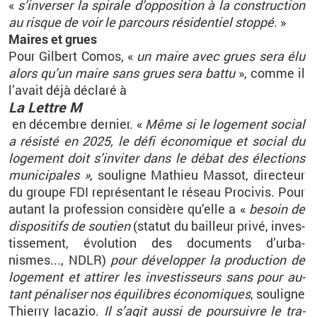
«
s’in­ver­ser la spi­rale d’op­po­si­tion à la construc­tion
au risque de voir le par­cours ré­si­den­tiel stoppé
. »
Maires et grues
Pour Gil­bert Comos, «
un maire avec grues sera élu
alors qu’un maire sans grues sera battu
», comme il
l’avait déjà dé­claré à
La Lettre M
en dé­cembre der­nier. «
Même si le lo­ge­ment so­cial
a ré­sisté en 2025, le défi éco­no­mique et so­cial du
lo­ge­ment doit s’in­vi­ter dans le débat des élec­tions
mu­ni­ci­pales »
, sou­ligne Ma­thieu Mas­sot, di­rec­teur
du groupe FDI re­pré­sen­tant le ré­seau Pro­ci­vis. Pour
au­tant la pro­fes­sion consi­dère qu’elle a «
be­soin de
dis­po­si­tifs de sou­tien
(sta­tut du bailleur privé, in­ves­
tis­se­ment, évo­lu­tion des do­cu­ments d’ur­ba­
nismes..., NDLR)
pour dé­ve­lop­per la pro­duc­tion de
lo­ge­ment et at­ti­rer les in­ves­tis­seurs sans pour au­
tant pé­na­li­ser nos équi­libres éco­no­miques
, sou­ligne
Thierry Ia­ca­zio.
Il s’agit aussi de pour­suivre le tra­