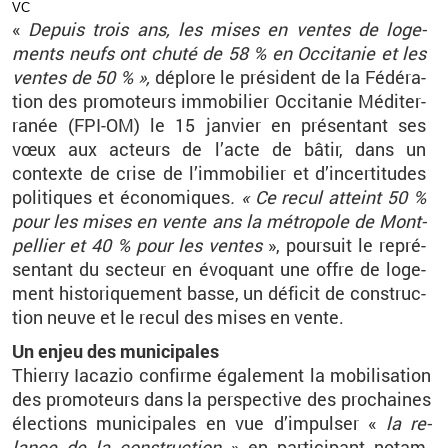
VC
«
De­puis trois ans, les mises en ventes de lo­ge­
ments neufs ont chuté de 58 % en Oc­ci­ta­nie et les
ventes de 50 % »,
dé­plore le pré­sident de la Fé­dé­ra­
tion des pro­mo­teurs im­mo­bi­lier Oc­ci­ta­nie Mé­di­ter­
ra­née (
FPI-OM
) le 15 jan­vier en pré­sen­tant ses
vœux aux ac­teurs de l’acte de bâtir, dans un
contexte de crise de l’im­mo­bi­lier et d’in­cer­ti­tudes
po­li­tiques et éco­no­miques
. « Ce recul at­teint
50 %
pour les mises en vente ans la mé­tro­pole de Mont­
pel­lier et 40 % pour les ventes
», pour­suit le re­pré­
sen­tant du sec­teur en évo­quant une offre de lo­ge­
ment his­to­ri­que­ment basse, un dé­fi­cit de construc­
tion neuve et le recul des mises en vente.
Un enjeu des mu­ni­ci­pales
Thierry Ia­ca­zio confirme éga­le­ment la mo­bi­li­sa­tion
des pro­mo­teurs dans la pers­pec­tive des pro­chaines
élec­tions mu­ni­ci­pales en vue d’im­pul­ser «
la re­
lance de la construc­tion
» en par­ti­ci­pant no­tam­