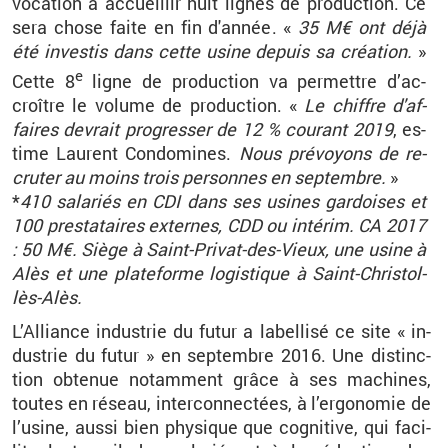
vo­ca­tion à ac­cueillir huit lignes de pro­duc­tion. Ce
sera chose faite en fin d'an­née. «
35 M€ ont déjà
été in­ves­tis dans cette usine de­puis sa créa­tion.
»
e
Cette 8
ligne de pro­duc­tion va per­mettre d’ac­
croître le vo­lume de pro­duc­tion. «
Le chiffre d'af­
faires de­vrait pro­gres­ser de 12 % cou­rant 2019
, es­
time Laurent Condo­mines.
Nous pré­voyons de re­
cru­ter au moins trois per­sonnes en sep­tembre.
»
*
410 sa­la­riés en CDI dans ses usines gar­doises et
100 pres­ta­taires ex­ternes, CDD ou in­té­rim.
CA 2017
: 50 M€.
S
iège à
Saint-Pri­vat-des-Vieux, une usine à
Alès et une pla­te­forme lo­gis­tique à Saint-Chris­tol-
lès-Alès.
L’Al­liance in­dus­trie du futur a la­bel­lisé ce site « in­
dus­trie du futur » en sep­tembre 2016. Une dis­tinc­
tion ob­te­nue no­tam­ment grâce à ses ma­chines,
toutes en ré­seau, in­ter­con­nec­tées, à l’er­go­no­mie de
l’usine, aussi bien phy­sique que cog­ni­tive, qui fa­ci­