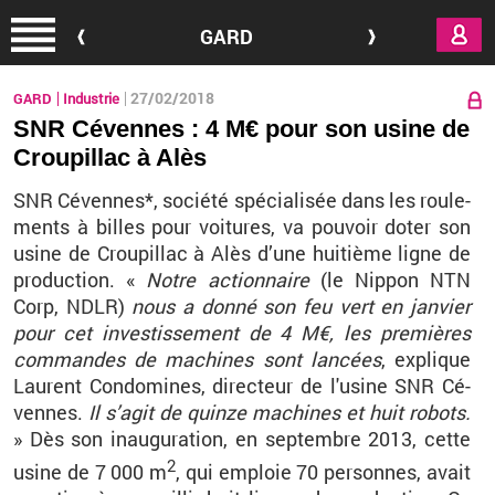
Aller au contenu principal
GARD
27/02/2018
GARD
Industrie
SNR Cévennes : 4 M€ pour son usine de
Croupillac à Alès
SNR Cé­vennes*, so­ciété spé­cia­li­sée dans les rou­le­
ments à billes pour voi­tures, va pou­voir doter son
usine de Crou­pillac à Alès d’une hui­tième ligne de
pro­duc­tion. «
Notre ac­tion­naire
(le Nip­pon NTN
Corp, NDLR)
nous a donné son feu vert en jan­vier
pour cet in­ves­tis­se­ment de 4 M€, les pre­mières
com­mandes de ma­chines sont lan­cées
, ex­plique
Laurent Condo­mines, di­rec­teur de l'usine SNR Cé­
vennes.
Il s’agit de quinze ma­chines et huit ro­bots.
» Dès son inau­gu­ra­tion, en sep­tembre 2013, cette
2
usine de 7 000 m
, qui em­ploie 70 per­sonnes, avait