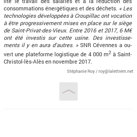
lite le tra­vail des sa­la­riés et à la ré­duc­tion des
consom­ma­tions éner­gé­tiques et des dé­chets.
« Les
tech­no­lo­gies dé­ve­lop­pées à
Crou­pillac
ont vo­ca­tion
à être pro­gres­si­ve­ment mises en place sur le siège
de Saint-Pri­vat-des-Vieux. Entre 2016 et 2017, 6 M€
ont été in­ves­tis sur cette usine. Des in­ves­tis­se­
ments il y en aura d’autres. »
SNR
Cé­vennes
a ou­
2
vert une pla­te­forme lo­gis­tique de 4 000 m
à Saint-
Chris­tol-lès-Alès en no­vembre 2017.
Sté­pha­nie Roy / roy@​la­let­trem.​net
Vous êtes ici