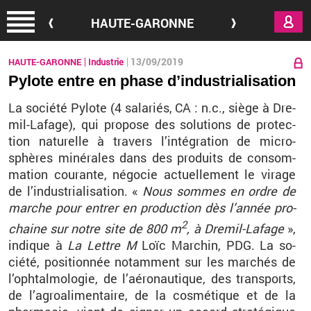
Aller au contenu principal
HAUTE-GARONNE
13/09/2019
HAUTE-GARONNE
Industrie
Pylote entre en phase d’industrialisation
La so­ciété Py­lote (4 sa­la­riés, CA : n.c., siège à Dre­
mil-La­fage), qui pro­pose des so­lu­tions de pro­tec­
tion na­tu­relle à tra­vers l’in­té­gra­tion de mi­cro­
sphères mi­né­rales dans des pro­duits de consom­
ma­tion cou­rante, né­go­cie ac­tuel­le­ment le vi­rage
de l’in­dus­tria­li­sa­tion. «
Nous sommes en ordre de
marche pour en­trer en pro­duc­tion dès l’an­née pro­
2
chaine sur notre site de 800 m
, à Dre­mil-La­fage
»,
in­dique à
La Lettre M
Loïc Mar­chin, PDG. La so­
ciété, po­si­tion­née no­tam­ment sur les mar­chés de
l’oph­tal­mo­lo­gie, de l’aé­ro­nau­tique, des trans­ports,
de l’agroa­li­men­taire, de la cos­mé­tique et de la