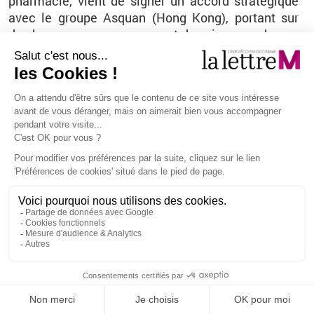
phar­ma­cie, vient de si­gner un ac­cord stra­té­gique
avec le groupe As­quan (Hong Kong), por­tant sur
des brosses pour mas­ca­ras et des pin­ceaux de ma­
quillage an­ti­mi­cro­biens et plus hy­gié­niques. «
Ce
par­te­na­riat tech­no­lo­gique de­vrait nous per­mettre
de nous dé­ve­lop­per sur le mar­ché amé­ri­cain au­
près des marques de la cos­mé­tique
», ex­plique Loïc
Mar­chin, qui lorgne éga­le­ment sur le mar­ché ja­po­
nais.
Alexandre Léoty / leo­ty@​la­let­trem.​net
Vous êtes ici
Tous droits réservés - La lettre
M