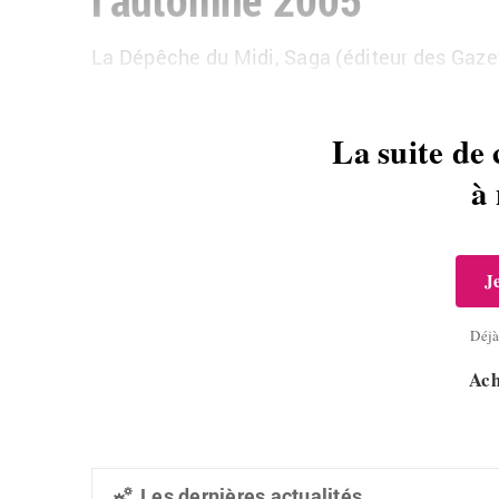
La Dépêche du Midi, Saga (éditeur des Gaze
La suite de 
à
J
Déj
Ach
Les dernières actualités