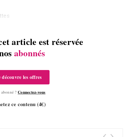
ttes
cet article est réservée
 nos
abonnés
e découvre les offres
Connectez-vous
à abonné ?
etez ce contenu (4€)