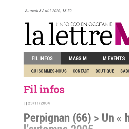
Samedi 8 Août 2026, 18:59
FIL INFOS
MAGS M
M EVENTS
QUI SOMMES-NOUS
CONTACT
BOUTIQUE
S'A
Fil infos
23/11/2004
| |
Perpignan (66) > Un « h
l’automne 2005