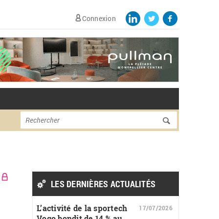
Connexion
Formulaire de
Rechercher
recherche
LES DERNIÈRES ACTUALITÉS
L’activité de la sportech
17/07/2026
Vogo bondit de 14 % au