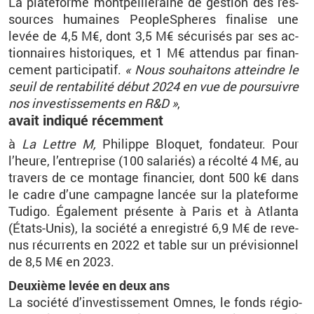
La pla­te­forme mont­pel­lié­raine de ges­tion des res­
sources hu­maines Peo­pleS­pheres fi­na­lise une
levée de 4,5 M€, dont 3,5 M€ sé­cu­ri­sés par ses ac­
tion­naires his­to­riques, et 1 M€ at­ten­dus par fi­nan­
ce­ment par­ti­ci­pa­tif.
« Nous sou­hai­tons at­teindre le
seuil de ren­ta­bi­lité début 2024 en vue de pour­suivre
nos in­ves­tis­se­ments en R&D »
,
avait in­di­qué ré­cem­ment
à
La Lettre M,
Phi­lippe Blo­quet, fon­da­teur. Pour
l’heure, l’en­tre­prise (100 sa­la­riés) a ré­colté 4 M€, au
tra­vers de ce mon­tage fi­nan­cier, dont 500 k€ dans
le cadre d’une cam­pagne lan­cée sur la pla­te­forme
Tu­digo. Éga­le­ment pré­sente à Paris et à At­lanta
(États-Unis), la so­ciété a en­re­gis­tré 6,9 M€ de re­ve­
nus ré­cur­rents en 2022 et table sur un pré­vi­sion­nel
de 8,5 M€ en 2023.
Deuxième levée en deux ans
La so­ciété d’in­ves­tis­se­ment
Omnes
, le fonds ré­gio­