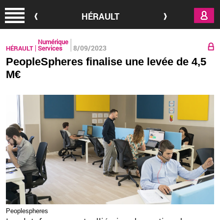
Aller au contenu principal
HÉRAULT
Numérique
8/09/2023
HÉRAULT
Services
PeopleSpheres finalise une levée de 4,5
M€
Peo­ples­pheres