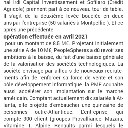
nal
Irdi
Ca­pi­tal In­ves­tis­se­ment et
So­fi­laro
(Cré­dit
Agri­cole) prennent part à ce nou­veau tour de table.
Il s’agit de la deuxième levée bou­clée en deux
ans par l’en­tre­prise (50 sa­la­riés à Mont­pel­lier).
Et ce
après une pré­cé­dente
opé­ra­tion ef­fec­tuée en avril 2021
pour un mon­tant de 8,5
M€. Pro­je­tant ini­tia­le­ment
une série A de 10
M€, Peo­pleS­pheres a dû re­voir ses
am­bi­tions à la baisse, du fait d’une baisse gé­né­rale
de la va­lo­ri­sa­tion des so­cié­tés tech­no­lo­giques.
La
so­ciété en­vi­sage
par ailleurs de nou­veaux re­cru­te­
ments afin de ren­for­cer sa force de vente et son
pôle dé­ve­lop­pe­ment in­for­ma­tique. la PME sou­haite
aussi ac­cé­lé­rer son im­plan­ta­tion sur le mar­ché
amé­ri­cain. Comp­tant ac­tuel­le­ment dix sa­la­riés à At­
lanta, elle pro­jette d’em­bau­cher une quin­zaine de
per­sonnes outre-At­lan­tique. L’en­tre­prise, qui
compte 300 client (groupes Pro­val­liance, Ma­zars,
Vi­ta­mine T, Al­pine Re­naults parmi les­quels le