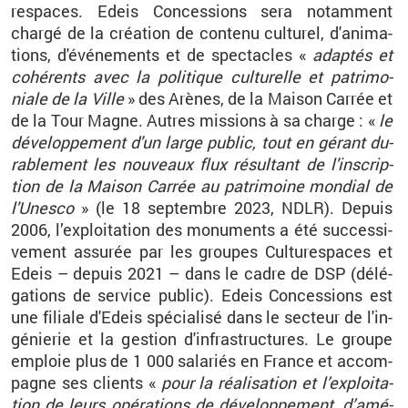
res­paces. Edeis Conces­sions sera no­tam­ment
chargé de la créa­tion de contenu cultu­rel, d'ani­ma­
tions, d'évé­ne­ments et de spec­tacles «
adap­tés et
co­hé­rents avec la po­li­tique cultu­relle et pa­tri­mo­
niale de la Ville
» des Arènes, de la Mai­son Car­rée et
de la Tour Magne. Autres mis­sions à sa charge
: «
le
dé­ve­lop­pe­ment d'un large pu­blic, tout en gé­rant du­
ra­ble­ment les nou­veaux flux ré­sul­tant de l'ins­crip­
tion de la Mai­son Car­rée au pa­tri­moine mon­dial de
l'Unesco
»
(le 18
sep­tembre 2023, NDLR). De­puis
2006, l’ex­ploi­ta­tion des mo­nu­ments a été suc­ces­si­
ve­ment as­su­rée par les groupes Cultu­res­paces et
Edeis –
de­puis 2021
– dans le cadre de DSP (dé­lé­
ga­tions de ser­vice pu­blic). Edeis Conces­sions est
une fi­liale d'Edeis spé­cia­lisé dans le sec­teur de l'in­
gé­nie­rie et la ges­tion d'in­fra­struc­tures. Le groupe
em­ploie plus de 1
000
sa­la­riés en France et ac­com­
pagne ses clients «
pour la réa­li­sa­tion et l’ex­ploi­ta­
tion de leurs opé­ra­tions de dé­ve­lop­pe­ment, d’amé­