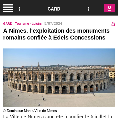
Aller au contenu principal
GARD
5/07/2024
GARD
Tourisme - Loisirs
À Nîmes, l’exploitation des monuments
romains confiée à Edeis Concessions
© Do­mi­nique Marck/Ville de Nîmes
La Ville de Nîmes s’ap­prête à confier le 6
juillet la