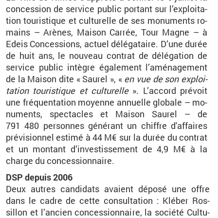
conces­sion de ser­vice pu­blic por­tant sur l’ex­ploi­ta­
tion tou­ris­tique et cultu­relle de ses mo­nu­ments ro­
mains –
Arènes, Mai­son Car­rée, Tour Magne
– à
Edeis Conces­sions, ac­tuel dé­lé­ga­taire. D’une durée
de huit ans, le nou­veau contrat de dé­lé­ga­tion de
ser­vice pu­blic in­tègre éga­le­ment l’amé­na­ge­ment
de la Mai­son dite «
Sau­rel
», «
en vue de son ex­ploi­
ta­tion tou­ris­tique et cultu­relle
». L’ac­cord pré­voit
une fré­quen­ta­tion moyenne an­nuelle glo­bale –
mo­
nu­ments, spec­tacles et Mai­son Sau­rel
– de
791
480
per­sonnes gé­né­rant un chiffre d'af­faires
pré­vi­sion­nel es­timé à 44
M€ sur la durée du contrat
et un mon­tant d’in­ves­tis­se­ment de 4,9
M€ à la
charge du conces­sion­naire.
DSP de­puis 2006
Deux autres can­di­dats avaient dé­posé une offre
dans le cadre de cette consul­ta­tion
: Klé­ber Ros­
sillon et l’an­cien conces­sion­naire, la so­ciété Cultu­