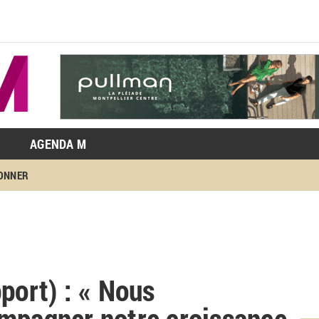
AGENDA M
BONNER
port) : « Nous
ompagner notre croissance