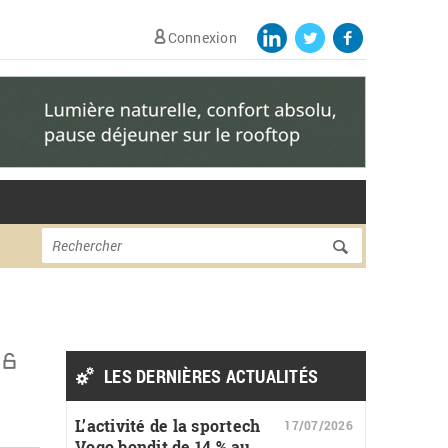
Connexion
Formulaire de
Rechercher
recherche
LES DERNIÈRES ACTUALITÉS
L’activité de la sportech
17/07/2026
Vogo bondit de 14 % au