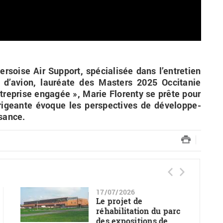
r­soise Air Sup­port, spé­cia­li­sée dans l’en­tre­tien
s d’avion, lau­réate des Mas­ters 2025 Oc­ci­ta­nie
n­tre­prise en­ga­gée », Marie Flo­renty se prête pour
ri­geante évoque les pers­pec­tives de dé­ve­lop­pe­
­sance.
17/07/2026
Le projet de
réhabilitation du parc
des expositions de