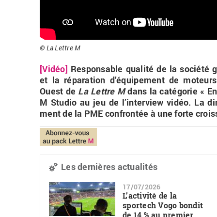
© La Lettre M
[Vidéo]
Res­pon­sable qua­lité de la so­ciété ge
et la ré­pa­ra­tion d’équi­pe­ment de mo­teur
Ouest de
La Lettre M
dans la ca­té­go­rie « E
M Stu­dio au jeu de l’in­ter­view vidéo. La di­
ment de la PME confron­tée à une forte crois
Les dernières actualités
17/07/2026
L’activité de la
sportech Vogo bondit
de 14 % au premier