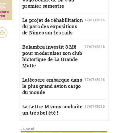
premier semestre
c­ture
zen
Le projet de réhabilitation
17/07/2026
du parc des expositions
de Nîmes sur les rails
Belambra investit 8 M€
17/07/2026
pour moderniser son club
historique de La Grande
Motte
Latécoère embarque dans
17/07/2026
le plus grand avion cargo
du monde
La Lettre M vous souhaite
17/07/2026
un très bel été !
Publicité