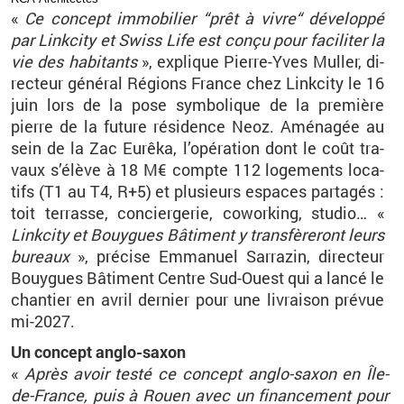
«
Ce concept im­mo­bi­lier “prêt à vivre“ dé­ve­loppé
par Link­city et Swiss Life est conçu pour fa­ci­li­ter la
vie des ha­bi­tants
», ex­plique Pierre-Yves Mul­ler, di­
rec­teur gé­né­ral Ré­gions France chez Link­city le 16
juin lors de la pose sym­bo­lique de la pre­mière
pierre de la fu­ture ré­si­dence Neoz. Amé­na­gée au
sein de la Zac Eu­rêka, l’opé­ra­tion dont le coût tra­
vaux s’élève à 18 M€ compte 112 lo­ge­ments lo­ca­
tifs (T1 au T4, R+5) et plu­sieurs es­paces par­ta­gés :
toit ter­rasse, concier­ge­rie, co­wor­king, stu­dio… «
Link­city et Bouygues Bâ­ti­ment y trans­fè­re­ront leurs
bu­reaux
», pré­cise Em­ma­nuel Sar­ra­zin, di­rec­teur
Bouygues Bâ­ti­ment Centre Sud-Ouest qui a lancé le
chan­tier en avril der­nier pour une li­vrai­son pré­vue
mi-2027.
Un concept an­glo-saxon
«
Après avoir testé ce concept an­glo-saxon en Île-
de-France, puis à Rouen avec un fi­nan­ce­ment pour