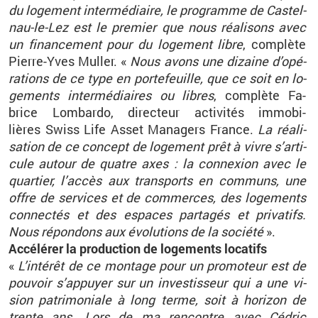
du lo­ge­ment in­ter­mé­diaire, le pro­gramme de Cas­tel­
nau-le-Lez est le pre­mier que nous réa­li­sons avec
un fi­nan­ce­ment pour du lo­ge­ment libre
, com­plète
Pierre-Yves Mul­ler. «
Nous avons une di­zaine d’opé­
ra­tions de ce type en por­te­feuille, que ce soit en lo­
ge­ments in­ter­mé­diaires ou libres
, com­plète Fa­
brice Lom­bardo, di­rec­teur ac­ti­vi­tés im­mo­bi­
lières Swiss Life Asset Ma­na­gers France.
La réa­li­
sa­tion de ce concept de lo­ge­ment prêt à vivre s’ar­ti­
cule au­tour de quatre axes : la connexion avec le
quar­tier, l’ac­cès aux trans­ports en com­muns, une
offre de ser­vices et de com­merces, des lo­ge­ments
connec­tés et des es­paces par­ta­gés et pri­va­tifs.
Nous ré­pon­dons aux évo­lu­tions de la so­ciété
».
Ac­cé­lé­rer la pro­duc­tion de lo­ge­ments lo­ca­tifs
«
L’in­té­rêt de ce mon­tage pour un pro­mo­teur est de
pou­voir s’ap­puyer sur un in­ves­tis­seur qui a une vi­
sion pa­tri­mo­niale à long terme, soit à ho­ri­zon de
trente ans. Lors de ma ren­contre avec Cé­dric