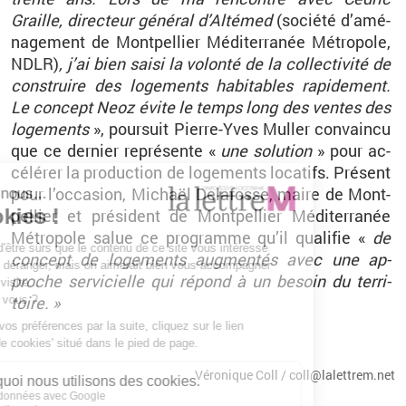
Graille, di­rec­teur gé­né­ral d’Al­té­med
(so­ciété d’amé­
na­ge­ment de Mont­pel­lier Mé­di­ter­ra­née Mé­tro­pole,
NDLR)
, j’ai bien saisi la vo­lonté de la col­lec­ti­vité de
construire des lo­ge­ments ha­bi­tables ra­pi­de­ment.
Le concept Neoz évite le temps long des ventes des
lo­ge­ments
», pour­suit Pierre-Yves Mul­ler convaincu
que ce der­nier re­pré­sente «
une so­lu­tion
» pour ac­
cé­lé­rer la pro­duc­tion de lo­ge­ments lo­ca­tifs. Pré­sent
pour l’oc­ca­sion, Michaël De­la­fosse, maire de Mont­
pel­lier et pré­sident de Mont­pel­lier Mé­di­ter­ra­née
Mé­tro­pole salue ce pro­gramme qu’il qua­li­fie «
de
concept de lo­ge­ments aug­men­tés avec une ap­
proche ser­vi­cielle qui ré­pond à un be­soin du ter­ri­
toire. »
Vé­ro­nique Coll / coll@​la­let­trem.​net