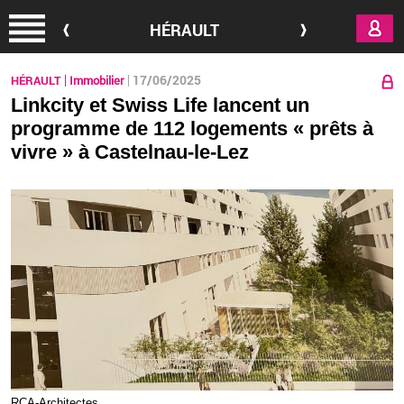
Aller au contenu principal
HÉRAULT
17/06/2025
HÉRAULT
Immobilier
Linkcity et Swiss Life lancent un
programme de 112 logements « prêts à
vivre » à Castelnau-le-Lez
RCA-Ar­chi­tectes