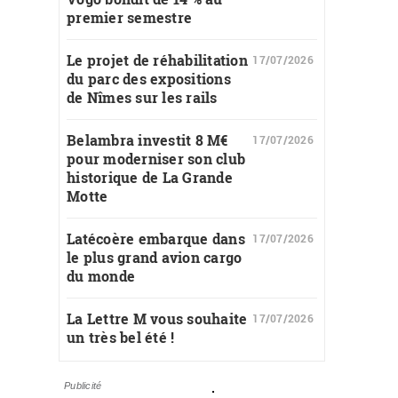
premier semestre
Le projet de réhabilitation
17/07/2026
du parc des expositions
de Nîmes sur les rails
Belambra investit 8 M€
17/07/2026
pour moderniser son club
historique de La Grande
Motte
Latécoère embarque dans
17/07/2026
le plus grand avion cargo
du monde
La Lettre M vous souhaite
17/07/2026
un très bel été !
Publicité