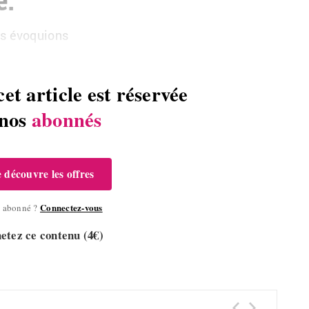
us évoquions
cet article est réservée
 nos
abonnés
e découvre les offres
Connectez-vous
à abonné ?
etez ce contenu (4€)