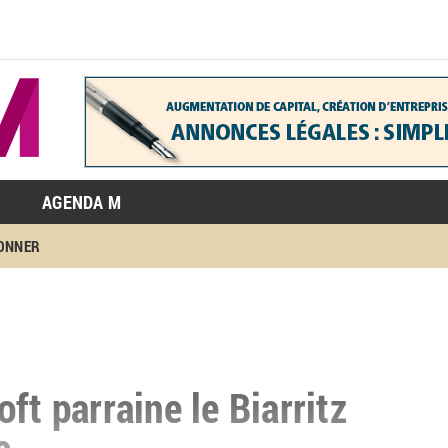
AGENDA M
BONNER
ft parraine le Biarritz
e.