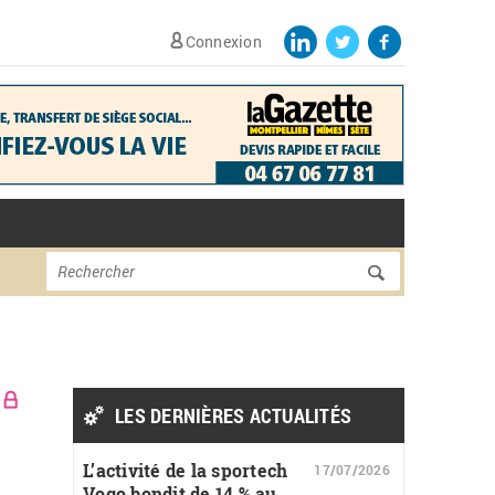
Connexion
Formulaire de
Rechercher
recherche
LES DERNIÈRES ACTUALITÉS
L’activité de la sportech
17/07/2026
Vogo bondit de 14 % au