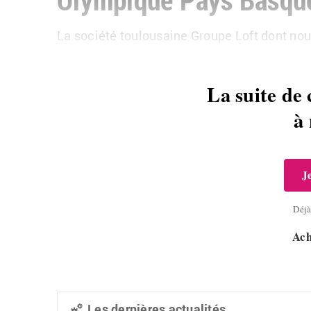
La société toulousaine Groupe Loft dont no
La suite de 
à
J
Déj
Ach
Les dernières actualités