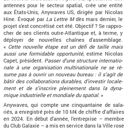
an­tennes pour le sec­teur spa­tial, crée une en­tité
aux États-Unis, Any­waves US, di­ri­gée par Ni­co­las
Hine. Évo­qué
par
La Lettre
M
dès mars der­nier, le
pro­jet s'est concré­tisé cet été. Ob­jec­tif
? Se rap­pro­
cher de ses clients outre-At­lan­tique et, à terme, y
dé­ployer de nou­velles chaînes d'as­sem­blage.
«
Cette nou­velle étape est un défi de taille mais
aussi une for­mi­dable op­por­tu­nité,
es­time Ni­co­las
Capet, pré­sident.
Pas­ser d’une struc­ture in­ter­na­tio­
nale à une or­ga­ni­sa­tion mul­ti­na­tio­nale ne se ré­
sume pas à ou­vrir un nou­veau bu­reau
: il s’agit de
bâtir des col­la­bo­ra­tions du­rables, d’in­ves­tir lo­ca­le­
ment et de s’ins­crire plei­ne­ment dans la dy­na­
mique in­dus­trielle et mon­diale du spa­tial.
»
Any­waves
, qui compte une cin­quan­taine de sa­la­
riés, a
en­re­gis­tré près de 10
M€ de chiffre d’af­faires
en 2024. En début d'an­née, l'en­tre­prise
–
membre
du Club Ga­laxie
–
a mis en ser­vice dans la Ville rose