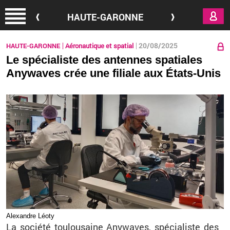
Aller au contenu principal
HAUTE-GARONNE
20/08/2025
HAUTE-GARONNE
Aéronautique et spatial
Le spécialiste des antennes spatiales
Anywaves crée une filiale aux États-Unis
Alexandre Léoty
La so­ciété tou­lou­saine Any­waves, spé­cia­liste des