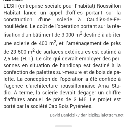
L’ESH (en­tre­prise so­ciale pour l’ha­bi­tat) Rous­sillon
Ha­bi­tat lance un appel d’offres por­tant sur la
construc­tion d’une scie­rie à Cau­diès-de-Fe­
nouillèdes. Le coût de l’opé­ra­tion por­tant sur la réa­
2
li­sa­tion d’un bâ­ti­ment de 3 000 m
des­tiné à abri­ter
2
une scie­rie de 400 m
, et l’amé­na­ge­ment de près
2
de 23 500 m
de sur­faces ex­té­rieures est es­timé à
2,5 M€ (H.T.). Le site qui de­vrait em­ployer des per­
sonnes en si­tua­tion de han­di­cap est des­tiné à la
confec­tion de pa­lettes sur-me­sure et de bois de pa­
lette. La concep­tion de l’opé­ra­tion a été confiée à
l’agence d’ar­chi­tec­ture rous­sillon­naise Ama Stu­
dio. À terme, la scie­rie de­vrait dé­ga­ger un chiffre
d’af­faires an­nuel de près de 3 M€. Le pro­jet est
porté par la so­ciété Cap Bois Py­ré­nées.
David Da­niel­zik / da­niel­zik@​la­let­trem.​net