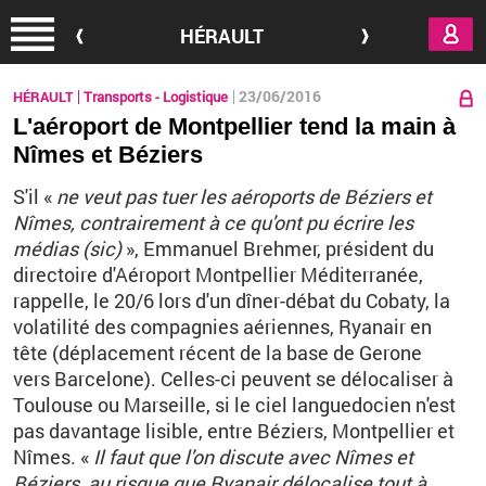
Aller au contenu principal
HÉRAULT
23/06/2016
HÉRAULT
Transports - Logistique
L'aéroport de Montpellier tend la main à
Nîmes et Béziers
S'il «
ne veut pas tuer les aéroports de Béziers et
Nîmes, contrairement à ce qu'ont pu écrire les
médias (sic)
», Emmanuel Brehmer, président du
directoire d'Aéroport Montpellier Méditerranée,
rappelle, le 20/6
lors d'un dîner-débat du Cobaty, la
volatilité des compagnies aériennes, Ryanair en
tête (déplacement récent de la base de Gerone
vers Barcelone).
C
elles-ci peuvent se délocaliser à
Toulouse ou Marseille, si le ciel languedocien n'est
pas davantage lisible, entre Béziers, Montpellier et
Nîmes. «
Il faut que l'on discute avec Nîmes et
Béziers, au risque que Ryanair délocalise tout à