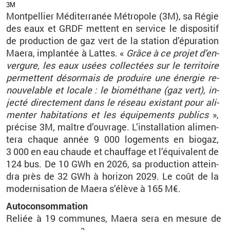
3M
Mont­pel­lier Mé­di­ter­ra­née Mé­tro­pole (3M), sa Régie
des eaux et GRDF mettent en ser­vice le dis­po­si­tif
de pro­duc­tion de gaz vert de la sta­tion d’épu­ra­tion
Maera, im­plan­tée à Lattes. «
Grâce à ce pro­jet d’en­
ver­gure, les eaux usées col­lec­tées sur le ter­ri­toire
per­mettent dé­sor­mais de pro­duire une éner­gie re­
nou­ve­lable et lo­cale
: le bio­mé­thane (gaz vert), in­
jecté di­rec­te­ment dans le ré­seau exis­tant pour ali­
men­ter ha­bi­ta­tions et les équi­pe­ments pu­blics
»,
pré­cise 3M, maître d’ou­vrage. L’ins­tal­la­tion ali­men­
tera chaque année 9
000
lo­ge­ments en bio­gaz,
3
000 en eau chaude et chauf­fage et l’équi­valent de
124
bus. De 10
GWh en 2026, sa pro­duc­tion at­tein­
dra près de 32
GWh à ho­ri­zon 2029. Le coût de la
mo­der­ni­sa­tion de Maera s’élève à 165
M€.
Au­to­con­som­ma­tion
Re­liée à 19
com­munes, Maera sera en me­sure de