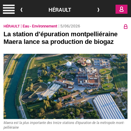
Aller au contenu principal
HÉRAULT
5/06/2026
HÉRAULT
Eau - Environnement
La station d’épuration montpelliéraine
Maera lance sa production de biogaz
Maera est la plus im­por­tante des treize sta­tions d'épu­ra­tion de la mé­tro­pole mont­
pel­lié­raine