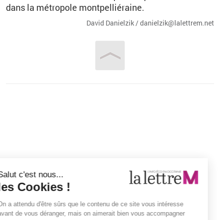
dans la mé­tro­pole mont­pel­lié­raine.
David Da­niel­zik / da­niel­zik@​la­let­trem.​net
Vous êtes ici