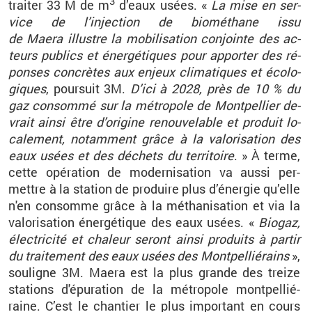
3
trai­ter 33
M de m
d’eaux usées. «
La mise en ser­
vice de l’in­jec­tion de bio­mé­thane issu
de Maera illustre la mo­bi­li­sa­tion conjointe des ac­
teurs pu­blics et éner­gé­tiques pour ap­por­ter des ré­
ponses concrètes aux en­jeux cli­ma­tiques et éco­lo­
giques
, pour­suit 3M.
D’ici à 2028, près de 10
% du
gaz consommé sur la mé­tro­pole de Mont­pel­lier de­
vrait ainsi être d’ori­gine re­nou­ve­lable et pro­duit lo­
ca­le­ment, no­tam­ment grâce à la va­lo­ri­sa­tion des
eaux usées et des dé­chets du ter­ri­toire
.
» À terme,
cette opé­ra­tion de mo­der­ni­sa­tion va aussi per­
mettre à la sta­tion de pro­duire plus d’éner­gie qu’elle
n'en consomme grâce à la mé­tha­ni­sa­tion et via la
va­lo­ri­sa­tion éner­gé­tique des eaux usées. «
Bio­gaz,
élec­tri­cité et cha­leur se­ront ainsi pro­duits à par­tir
du trai­te­ment des eaux usées des Mont­pel­lié­rains
»,
sou­ligne 3M. Maera est la plus grande des treize
sta­tions d'épu­ra­tion de la mé­tro­pole mont­pel­lié­
raine. C’est le chan­tier le plus im­por­tant en cours