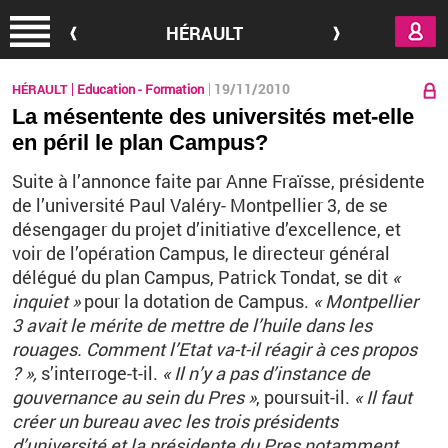
Aller au contenu principal
HÉRAULT
19/11/2010
HÉRAULT
Education - Formation
La mésentente des universités met-elle
en péril le plan Campus?
Suite à l’annonce faite par Anne Fraïsse, présidente
de l’université Paul Valéry- Montpellier 3, de se
désengager du projet d’initiative d’excellence, et
voir de l’opération Campus, le directeur général
délégué du plan Campus, Patrick Tondat, se dit
«
inquiet »
pour la dotation de Campus.
« Montpellier
3 avait le mérite de mettre de l’huile dans les
rouages. Comment l’Etat va-t-il réagir à ces propos
? »,
s’interroge-t-il.
« Il n’y a pas d’instance de
gouvernance au sein du Pres »
, poursuit-il.
« Il faut
créer un bureau avec les trois présidents
d’université et la présidente du Pres notamment