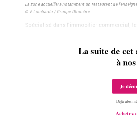
La zone ac­cueillera no­tam­ment un res­tau­rant de l'en­seign
© V. Lom­bardo / Groupe Dhombre
Spé­cia­lisé dans l’im­mo­bi­lier com­mer­cial, l
La suite de cet 
à no
Je décou
Déjà abonn
Achetez c