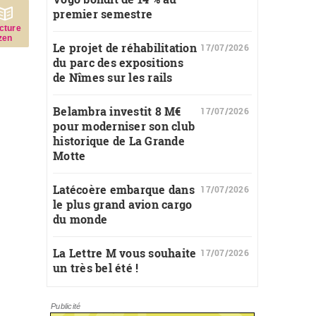
premier semestre
c­ture
zen
Le projet de réhabilitation
17/07/2026
du parc des expositions
de Nîmes sur les rails
Belambra investit 8 M€
17/07/2026
pour moderniser son club
historique de La Grande
Motte
Latécoère embarque dans
17/07/2026
le plus grand avion cargo
du monde
La Lettre M vous souhaite
17/07/2026
un très bel été !
Publicité