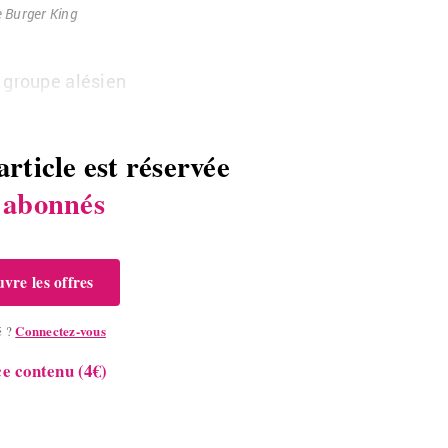
e Bur­ger King
e groupe alé­sien
article est réservée
s
abonnés
vre les offres
Connectez-vous
é ?
e contenu (4€)