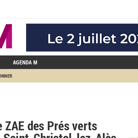
AGENDA M
BONNER
re ZAE des Prés verts
Saint-Christol-lez-Alès