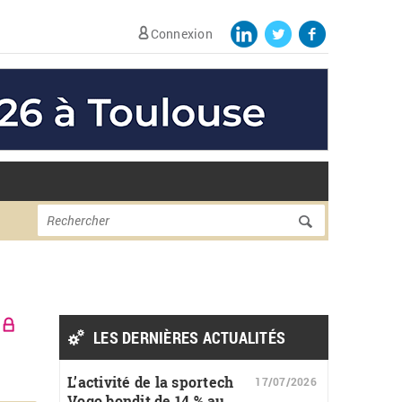
Connexion
Formulaire de
Rechercher
recherche
LES DERNIÈRES ACTUALITÉS
L’activité de la sportech
17/07/2026
Vogo bondit de 14 % au