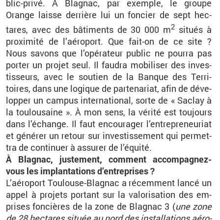
blic-privé. À Bla­gnac, par exemple, le groupe
Orange laisse der­rière lui un fon­cier de sept hec­
2
tares, avec des bâ­ti­ments de 30 000 m
si­tués à
proxi­mité de l’aé­ro­port. Que fait-on de ce site ?
Nous sa­vons que l’opé­ra­teur pu­blic ne pourra pas
por­ter un pro­jet seul. Il fau­dra mo­bi­li­ser des in­ves­
tis­seurs, avec le sou­tien de la Banque des Ter­ri­
toires, dans une lo­gique de par­te­na­riat, afin de dé­ve­
lop­per un cam­pus in­ter­na­tio­nal, sorte de « Sa­clay à
la tou­lou­saine ». À mon sens, la vé­rité est tou­jours
dans l’échange. Il faut en­cou­ra­ger l’en­tre­pre­neu­riat
et gé­né­rer un re­tour sur in­ves­tis­se­ment qui per­met­
tra de conti­nuer à as­su­rer de l’équité.
À Bla­gnac, jus­te­ment, com­ment ac­com­pa­gnez-
vous les im­plan­ta­tions d’en­tre­prises ?
L’aé­ro­port Tou­louse-Bla­gnac a ré­cem­ment lancé un
appel à pro­jets por­tant sur la va­lo­ri­sa­tion des em­
prises fon­cières de la zone de Bla­gnac 3 (
une zone
de 28 hec­tares si­tuée au nord des ins­tal­la­tions aé­ro­