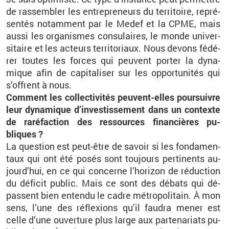
de ras­sem­bler les en­tre­pre­neurs du ter­ri­toire, re­pré­
sen­tés no­tam­ment par le Medef et la CPME, mais
aussi les or­ga­nismes consu­laires, le monde uni­ver­
si­taire et les ac­teurs ter­ri­to­riaux. Nous de­vons fé­dé­
rer toutes les forces qui peuvent por­ter la dy­na­
mique afin de ca­pi­ta­li­ser sur les op­por­tu­ni­tés qui
s’offrent à nous.
Com­ment les col­lec­ti­vi­tés peuvent-elles pour­suivre
leur dy­na­mique d’in­ves­tis­se­ment dans un contexte
de ra­ré­fac­tion des res­sources fi­nan­cières pu­
bliques ?
La ques­tion est peut-être de sa­voir si les fon­da­men­
taux qui ont été posés sont tou­jours per­ti­nents au­
jour­d’hui, en ce qui concerne l’ho­ri­zon de ré­duc­tion
du dé­fi­cit pu­blic. Mais ce sont des dé­bats qui dé­
passent bien en­tendu le cadre mé­tro­po­li­tain. À mon
sens, l’une des ré­flexions qu’il fau­dra mener est
celle d’une ou­ver­ture plus large aux par­te­na­riats pu­