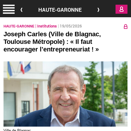
Aller au contenu principal
HAUTE-GARONNE
19/05/2026
HAUTE-GARONNE
Institutions
Joseph Carles (Ville de Blagnac,
Toulouse Métropole) : « Il faut
encourager l’entrepreneuriat ! »
Ville de Bla­gnac