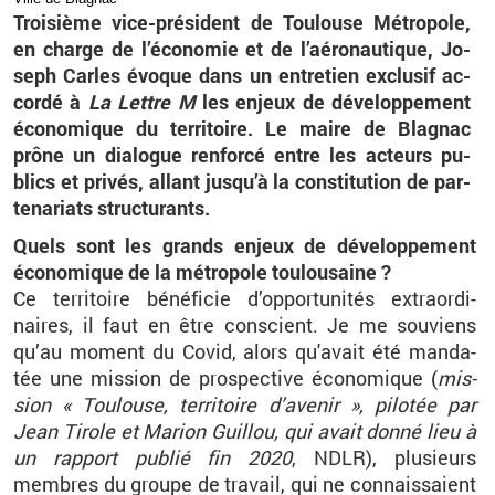
Troi­sième vice-pré­sident de Tou­louse Mé­tro­pole,
en charge de l’éco­no­mie et de l’aé­ro­nau­tique, Jo­
seph Carles évoque dans un en­tre­tien ex­clu­sif ac­
cordé à
La Lettre M
les en­jeux de dé­ve­lop­pe­ment
éco­no­mique du ter­ri­toire. Le maire de Bla­gnac
prône un dia­logue ren­forcé entre les ac­teurs pu­
blics et pri­vés, al­lant jus­qu’à la consti­tu­tion de par­
te­na­riats struc­tu­rants.
Quels sont les grands en­jeux de dé­ve­lop­pe­ment
éco­no­mique de la mé­tro­pole tou­lou­saine ?
Ce ter­ri­toire bé­né­fi­cie d’op­por­tu­ni­tés ex­tra­or­di­
naires, il faut en être conscient. Je me sou­viens
qu’au mo­ment du Covid, alors qu'avait été man­da­
tée une mis­sion de pros­pec­tive éco­no­mique (
mis­
sion « Tou­louse, ter­ri­toire d’ave­nir », pi­lo­tée par
Jean Ti­role et Ma­rion Guillou, qui avait donné lieu à
un rap­port pu­blié fin 2020
, NDLR), plu­sieurs
membres du groupe de tra­vail, qui ne connais­saient