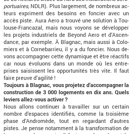
por­tuaires,
NDLR).
Plus lar­ge­ment,
de nom­breux ac­
teurs ex­priment des be­soins en fon­cier avec un
accès piste. Aura Aero a trouvé une so­lu­tion à Tou­
louse-Fran­ca­zal, mais nous voyons se dé­ve­lop­per
les pro­jets in­dus­triels de Beyond Aero et d’As­cen­
dance, par exemple. À Bla­gnac, mais aussi à Co­lo­
miers et à Cor­ne­bar­rieu, il y a du fon­cier. Nous de­
vons ac­com­pa­gner cette dy­na­mique et être ré­ac­tifs
car nous évo­luons dans un monde où les en­tre­
prises sai­sissent les op­por­tu­ni­tés très vite. Il faut
faire preuve d’agi­lité !
Tou­jours à Bla­gnac, vous pro­je­tez d’ac­com­pa­gner la
construc­tion de 3 000 lo­ge­ments en dix ans. Quels
le­viers al­lez-vous ac­ti­ver ?
Nous al­lons conti­nuer à tra­vailler sur un cer­tain
nombre d’es­paces iden­ti­fiés, comme la troi­sième
phase d’An­dro­mède, tout en re­gar­dant d'autres
pistes. Je pense no­tam­ment à la trans­for­ma­tion de