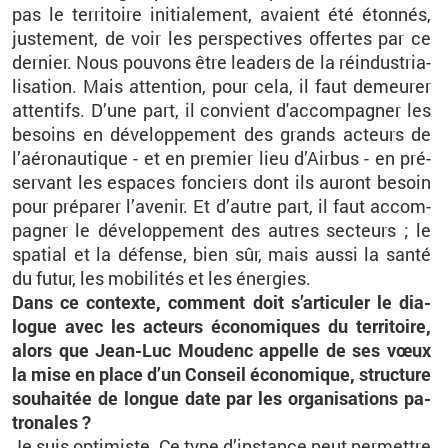
pas le ter­ri­toire ini­tia­le­ment, avaient été éton­nés,
jus­te­ment, de voir les pers­pec­tives of­fertes par ce
der­nier. Nous pou­vons être lea­ders de la ré­in­dus­tria­
li­sa­tion. Mais at­ten­tion, pour cela, il faut de­meu­rer
at­ten­tifs. D’une part, il convient d'ac­com­pa­gner les
be­soins en dé­ve­lop­pe­ment des grands ac­teurs de
l’aé­ro­nau­tique - et en pre­mier lieu d’Air­bus - en pré­
ser­vant les es­paces fon­ciers dont ils au­ront be­soin
pour pré­pa­rer l’ave­nir. Et d’autre part, il faut ac­com­
pa­gner le dé­ve­lop­pe­ment des autres sec­teurs ; le
spa­tial et la dé­fense, bien sûr, mais aussi la santé
du futur, les mo­bi­li­tés et les éner­gies.
Dans ce contexte, com­ment doit s’ar­ti­cu­ler le dia­
logue avec les ac­teurs éco­no­miques du ter­ri­toire,
alors que Jean-Luc Mou­denc ap­pelle de ses vœux
la mise en place d’un Conseil éco­no­mique, struc­ture
sou­hai­tée de longue date par les or­ga­ni­sa­tions pa­
tro­nales ?
Je suis op­ti­miste. Ce type d’ins­tance peut per­mettre