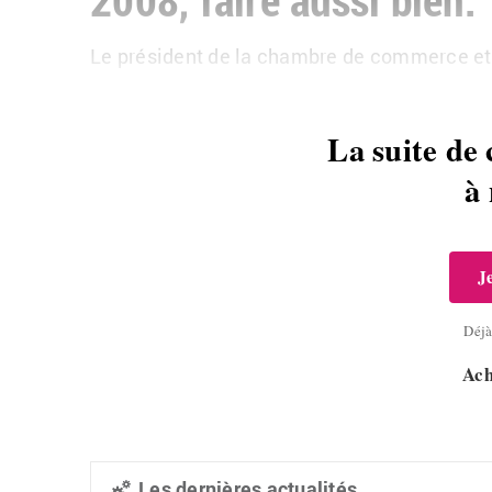
Le président de la chambre de commerce et 
La suite de 
à
J
Déj
Ach
Les dernières actualités