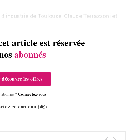
d’industrie de Toulouse, Claude Terrazzoni et
cet article est réservée
 nos
abonnés
e découvre les offres
Connectez-vous
à abonné ?
etez ce contenu (4€)