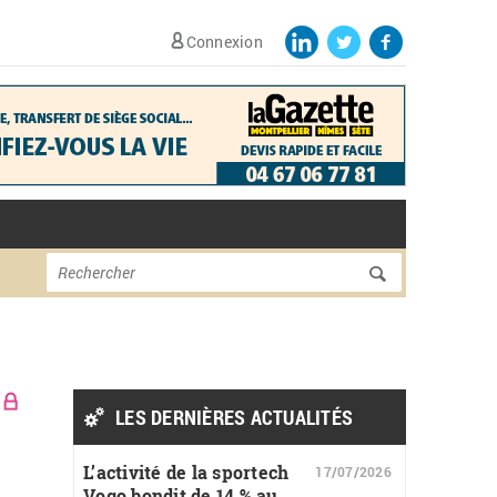
Connexion
Formulaire de
Rechercher
recherche
LES DERNIÈRES ACTUALITÉS
L’activité de la sportech
17/07/2026
Vogo bondit de 14 % au