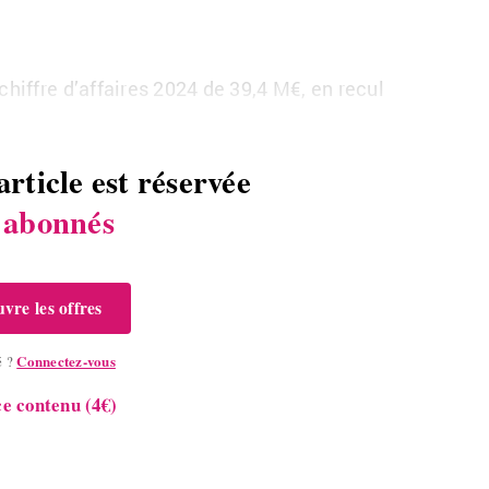
 chiffre d’af­faires 2024 de 39,4
M€, en recul
article est réservée
s
abonnés
vre les offres
Connectez-vous
é ?
e contenu (4€)