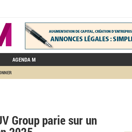
AGENDA M
BONNER
UV Group parie sur un
 en 2025