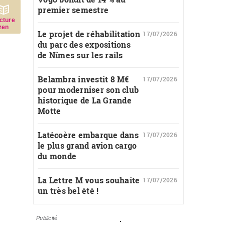
premier semestre
c­ture
zen
Le projet de réhabilitation
17/07/2026
du parc des expositions
de Nîmes sur les rails
Belambra investit 8 M€
17/07/2026
pour moderniser son club
historique de La Grande
Motte
Latécoère embarque dans
17/07/2026
le plus grand avion cargo
du monde
La Lettre M vous souhaite
17/07/2026
un très bel été !
Publicité