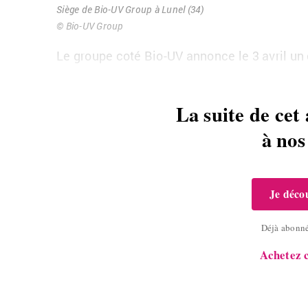
Siège de Bio-UV Group à Lunel (34)
© Bio-UV Group
Le groupe coté Bio-UV an­nonce le 3
avril un
La suite de cet 
à no
Je décou
Déjà abonn
Achetez c