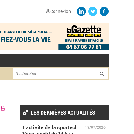
Connexion
Formulaire de
Rechercher
recherche
LES DERNIÈRES ACTUALITÉS
L’activité de la sportech
17/07/2026
Vogo bondit de 14 % au