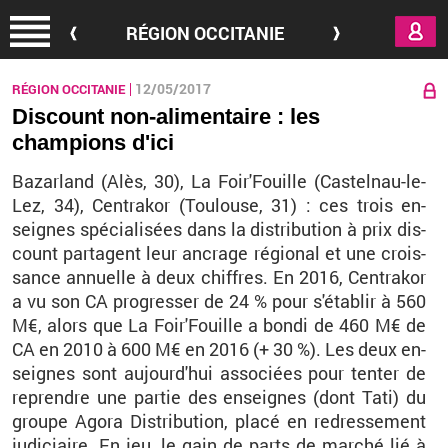
Aller au contenu principal
RÉGION OCCITANIE
12/05/2017
RÉGION OCCITANIE
Discount non-alimentaire : les
champions d'ici
Ba­zar­land (Alès, 30), La Foir'Fouille (Cas­tel­nau-le-
Lez, 34), Cen­tra­kor (Tou­louse, 31) : ces trois en­
seignes spé­cia­li­sées dans la dis­tri­bu­tion à prix dis­
count par­tagent leur an­crage ré­gio­nal et une crois­
sance an­nuelle à deux chiffres. En 2016, Cen­tra­kor
a vu son CA pro­gres­ser de 24 % pour s'éta­blir à 560
M€, alors que La Foir'Fouille a bondi de 460 M€ de
CA en 2010 à 600 M€ en 2016 (+ 30 %). Les deux en­
seignes sont au­jour­d'hui as­so­ciées pour ten­ter de
re­prendre une par­tie des en­seignes (dont Tati) du
groupe Agora Dis­tri­bu­tion, placé en re­dres­se­ment
ju­di­ciaire. En jeu, le gain de parts de mar­ché lié à