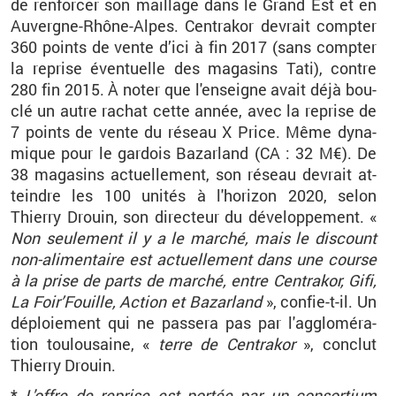
de ren­for­cer son maillage dans le Grand Est et en
Au­vergne-Rhône-Alpes. Cen­tra­kor de­vrait comp­ter
360 points de vente d’ici à fin 2017 (sans comp­ter
la re­prise éven­tuelle des ma­ga­sins Tati), contre
280 fin 2015. À noter que l'en­seigne avait déjà bou­
clé un autre ra­chat cette année, avec la re­prise de
7 points de vente du ré­seau X Price. Même dy­na­
mique pour le gar­dois Ba­zar­land (CA : 32 M€). De
38 ma­ga­sins ac­tuel­le­ment, son ré­seau de­vrait at­
teindre les 100 uni­tés à l'ho­ri­zon 2020, selon
Thierry Drouin, son di­rec­teur du dé­ve­lop­pe­ment. «
Non seule­ment il y a le mar­ché, mais le dis­count
non-ali­men­taire est ac­tuel­le­ment dans une course
à la prise de parts de mar­ché, entre Cen­tra­kor, Gifi,
La Foir’Fouille, Ac­tion et Ba­zar­land
», confie-t-il. Un
dé­ploie­ment qui ne pas­sera pas par l'ag­glo­mé­ra­
tion tou­lou­saine, «
terre de Cen­tra­kor
», conclut
Thierry Drouin.
*
L'offre de re­prise est por­tée par un consor­tium