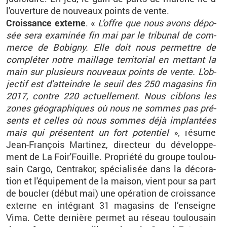
l'ou­ver­ture de nou­veaux points de vente.
Crois­sance ex­terne
. «
L'offre que nous avons dé­po­
sée sera exa­mi­née fin mai par le tri­bu­nal de com­
merce de Bo­bi­gny.
Elle
doit nous per­mettre de
com­plé­ter notre maillage ter­ri­to­rial en met­tant la
main sur plu­sieurs nou­veaux points de vente. L'ob­
jec­tif est d'at­teindre le seuil des 250 ma­ga­sins fin
2017, contre 220 ac­tuel­le­ment. Nous ci­blons les
zones géo­gra­phiques où nous ne sommes pas pré­
sents et celles où nous sommes déjà im­plan­tées
mais qui pré­sentent un fort po­ten­tiel
»
,
ré­sume
Jean-Fran­çois Mar­ti­nez, di­rec­teur du dé­ve­lop­pe­
ment de La Foir'Fouille. Pro­priété du groupe tou­lou­
sain Cargo, Cen­tra­kor, spé­cia­li­sée dans la dé­co­ra­
tion et l'équi­pe­ment de la mai­son, vient pour sa part
de bou­cler (début mai) une opé­ra­tion de crois­sance
ex­terne en in­té­grant 31 ma­ga­sins de l’en­seigne
Vima. Cette der­nière per­met au ré­seau tou­lou­sain