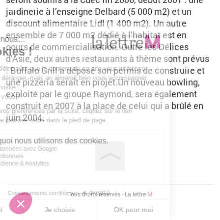
jardinerie à l’enseigne Delbard (5 000 m2) et un
discount alimentaire Lidl (1 400 m2). Un autre
ensemble de 7 000 m2 dédié à l’habitat est en
cours de commercialisation. Outre les Délices
d’Asie, deux autres restaurants à thème sont prévus
: Buffalo Grill a déposé son permis de construire et
une pizzeria serait en projet.Un nouveau bowling,
exploité par le groupe Raymond, sera également
construit en 2007 à la place de celui qui a brûlé en
juin 2004.
Vous êtes ici
Tous droits réservés - La lettre
M