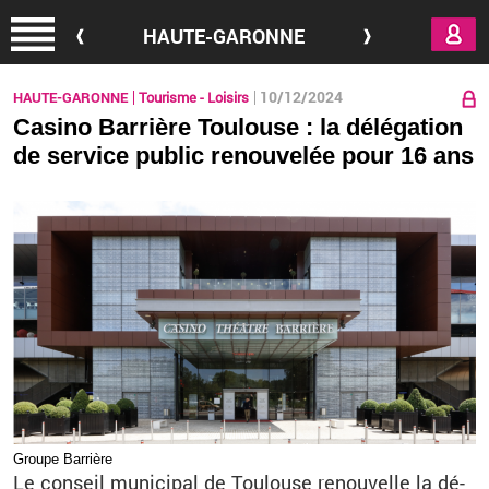
Aller au contenu principal
HAUTE-GARONNE
10/12/2024
HAUTE-GARONNE
Tourisme - Loisirs
Casino Barrière Toulouse : la délégation
de service public renouvelée pour 16 ans
Groupe Bar­rière
Le conseil mu­ni­ci­pal de Tou­louse re­nou­velle la dé­