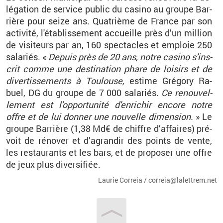
lé­ga­tion de ser­vice pu­blic du ca­sino au groupe Bar­
rière pour seize ans. Qua­trième de France par son
ac­ti­vité, l'éta­blis­se­ment ac­cueille près d’un mil­lion
de vi­si­teurs par an, 160 spec­tacles et em­ploie 250
sa­la­riés. «
De­puis près de 20 ans, notre ca­sino s'ins­
crit comme une des­ti­na­tion phare de loi­sirs et de
di­ver­tis­se­ments à Tou­louse,
es­time Gré­gory Ra­
buel, DG du groupe de 7 000 sa­la­riés.
Ce re­nou­vel­
le­ment est l'op­por­tu­nité d'en­ri­chir en­core notre
offre et de lui don­ner une nou­velle di­men­sion.
» Le
groupe Bar­rière (1,38 Md€ de chiffre d’af­faires) pré­
voit de ré­no­ver et d’agran­dir des points de vente,
les res­tau­rants et les bars, et de pro­po­ser une offre
de jeux plus di­ver­si­fiée.
Lau­rie Cor­reia / cor­reia@​la­let­trem.​net