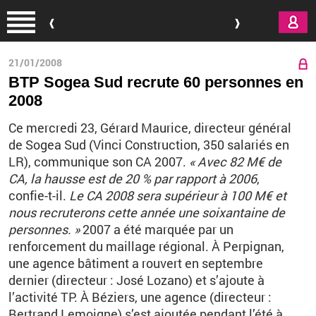
Aller au contenu principal
21/01/2008
BTP Sogea Sud recrute 60 personnes en
2008
Ce mercredi 23, Gérard Maurice, directeur général
de Sogea Sud (Vinci Construction, 350 salariés en
LR), communique son CA 2007.
« Avec 82 M€ de
CA, la hausse est de 20 % par rapport à 2006
,
confie-t-il.
Le CA 2008 sera supérieur à 100 M€ et
nous recruterons cette année une soixantaine de
personnes. »
2007 a été marquée par un
renforcement du maillage régional. À Perpignan,
une agence bâtiment a rouvert en septembre
dernier (directeur : José Lozano) et s’ajoute à
l’activité TP. À Béziers, une agence (directeur :
Bertrand Lemoigne) s’est ajoutée pendant l’été à