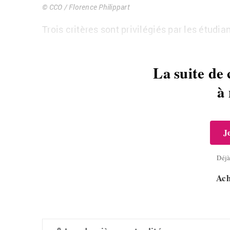
© CCO / Florence Philippart
Trois critères sont privilégiés par les étudia
La suite de 
à
J
Déj
Ach