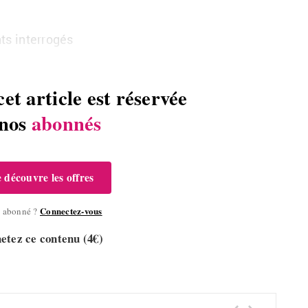
nts interrogés
cet article est réservée
 nos
abonnés
e découvre les offres
Connectez-vous
à abonné ?
etez ce contenu (4€)