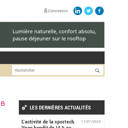
Connexion
Formulaire de
Rechercher
recherche
LES DERNIÈRES ACTUALITÉS
L’activité de la sportech
17/07/2026
Vogo bondit de 14 % au