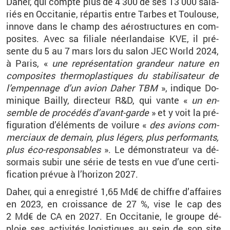
Daher, qui compte plus de 4 300 de ses 13 000 sa­la­
riés en Oc­ci­ta­nie, ré­par­tis entre Tarbes et Tou­louse,
in­nove dans le champ des aé­ro­struc­tures en com­
po­sites. Avec sa fi­liale néer­lan­daise KVE, il pré­
sente du 5 au 7 mars lors du salon JEC World 2024,
à Paris, «
u
ne re­pré­sen­ta­tion gran­deur na­ture en
com­po­sites ther­mo­plas­tiques du sta­bi­li­sa­teur de
l’em­pen­nage d’un avion Daher TBM
», in­dique Do­
mi­nique Bailly, di­rec­teur R&D, qui vante «
un en­
semble de pro­cé­dés d’avant-garde
» et y voit la pré­
fi­gu­ra­tion d’élé­ments de voi­lure «
des avions com­
mer­ciaux de de­main, plus lé­gers, plus per­for­mants,
plus éco-res­pon­sables
». Le dé­mons­tra­teur va dé­
sor­mais subir une série de tests en vue d’une cer­ti­
fi­ca­tion pré­vue à l’ho­ri­zon 2027.
Daher, qui a en­re­gis­tré 1,65 Md€ de chiffre d’af­faires
en 2023, en crois­sance de 27 %, vise le cap des
2 Md€ de CA en 2027. En Oc­ci­ta­nie, le groupe dé­
ploie ses ac­ti­vi­tés lo­gis­tiques au sein de son site