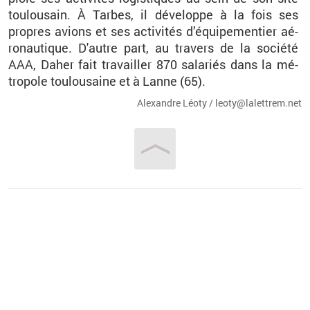
tou­lou­sain. À Tarbes, il dé­ve­loppe à la fois ses
propres avions et ses ac­ti­vi­tés d’équi­pe­men­tier aé­
ro­nau­tique. D'autre part, au tra­vers de la so­ciété
AAA, Daher fait tra­vailler 870 sa­la­riés dans la mé­
tro­pole tou­lou­saine et à Lanne (65).
Alexandre Léoty / leo­ty@​la­let­trem.​net
Vous êtes ici