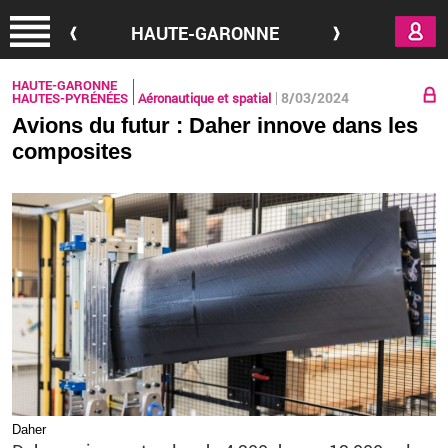
Aller au contenu principal
HAUTE-GARONNE
HAUTE-GARONNE
8/03/2024
HAUTES-PYRÉNÉES
Aéronautique et spatial
Avions du futur : Daher innove dans les
composites
Daher