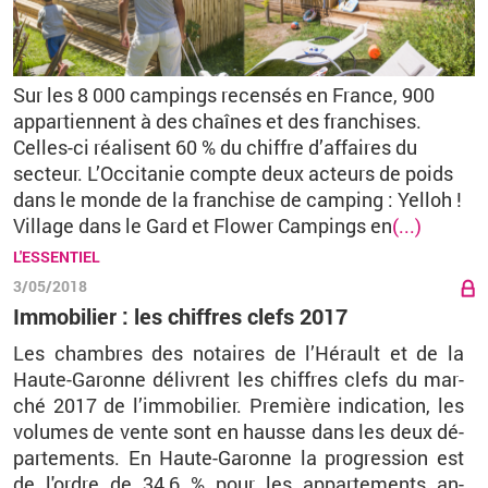
Sur les 8 000 campings recensés en France, 900
appartiennent à des chaînes et des franchises.
Celles-ci réalisent 60 % du chiffre d’affaires du
secteur. L’Occitanie compte deux acteurs de poids
dans le monde de la franchise de camping : Yelloh !
Village dans le Gard et Flower Campings en
(...)
L'ESSENTIEL
3/05/2018
Immobilier : les chiffres clefs 2017
Les chambres des no­taires de l’Hé­rault et de la
Haute-Ga­ronne dé­livrent les chiffres clefs du mar­
ché 2017 de l’im­mo­bi­lier. Pre­mière in­di­ca­tion, les
vo­lumes de vente sont en hausse dans les deux dé­
par­te­ments. En Haute-Ga­ronne la pro­gres­sion est
de l'ordre de 34,6 % pour les ap­par­te­ments an­