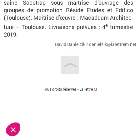
saine So­co­trap sous maî­trise d’ou­vrage des
groupes de pro­mo­tion Ré­side Etudes et Edi­fico
(Tou­louse). Maî­trise d’œuvre : Ma­cad­dam Ar­chi­tec­
e
ture – Tou­louse. Li­vrai­sons pré­vues : 4
tri­mestre
2019.
David Da­niel­zik / da­niel­zik@​la­let­trem.​net
Vous êtes ici
Tous droits réservés - La lettre
M