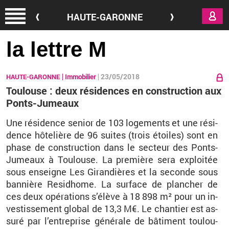
Aller au contenu principal
HAUTE-GARONNE
la lettre M
23/05/2018
HAUTE-GARONNE
Immobilier
Toulouse : deux résidences en construction aux
Ponts-Jumeaux
Une ré­si­dence se­nior de 103 lo­ge­ments et une ré­si­
dence hô­te­lière de 96 suites (trois étoiles) sont en
phase de construc­tion dans le sec­teur des Ponts-
Ju­meaux à Tou­louse. La pre­mière sera ex­ploi­tée
sous en­seigne Les Gi­ran­dières et la se­conde sous
ban­nière Re­sid­home. La sur­face de plan­cher de
ces deux opé­ra­tions s’élève à 18 898 m² pour un in­
ves­tis­se­ment glo­bal de 13,3 M€. Le chan­tier est as­
suré par l’en­tre­prise gé­né­rale de bâ­ti­ment tou­lou­