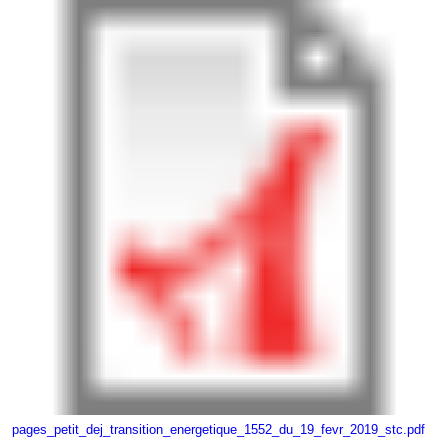
pages_petit_dej_transition_energetique_1552_du_19_fevr_2019_stc.pdf