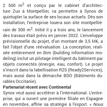
2
2
500
m
et conçu par le ca­bi­net d’ar­chi­tec­
ture
Zuo
à Mont­pel­lier, va per­mettre à
Synox
de
quin­tu­pler la sur­face de ses lo­caux ac­tuels. Dès son
ins­tal­la­tion, l’en­tre­prise louera son site mont­pel­lié­
2
rain de 300
m
. Ini­tié il y a trois ans, le lan­ce­ment
des tra­vaux était prévu en jan­vier 2022. L’en­ve­loppe
pré­vi­sion­nelle du pro­jet, d’un mon­tant de 3
,5
M€, a
fait l’ob­jet d’une ré­éva­lua­tion. La concep­tion, réa­li­
sée en­tiè­re­ment en
Bim
(buil­ding in­for­ma­tion
mo­
de­ling
) in­clut un pi­lo­tage in­tel­li­gent du bâ­ti­ment par
ob­jets connec­tés (éner­gie, eau, confort). Le pro­jet
s’ins­crit dans la la­bel­li­sa­tion R2S (Rea­dy2­Ser­vices),
mais aussi dans la dé­marche
BDO
(Bâ­ti­ments du­
rables Oc­ci­ta­nie).
Par­te­na­riat ré­cent avec Conti­nen­tal
Synox
veut aussi ac­cé­lé­rer à l’in­ter­na­tio­nal. L’en­tre­
prise, qui a ou­vert une pre­mière fi­liale en Es­pagne
en no­vembre, af­fine sa stra­té­gie à l’ex­port. «
Nous