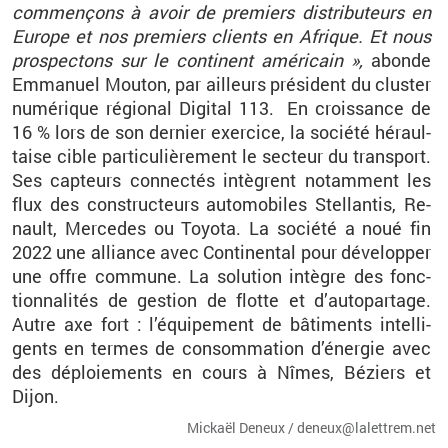
com­men­çons à avoir de pre­miers dis­tri­bu­teurs en
Eu­rope et nos pre­miers clients en Afrique. Et nous
pros­pec­tons sur le conti­nent amé­ri­cain
»,
abonde
Em­ma­nuel Mou­ton, par ailleurs pré­sident du clus­ter
nu­mé­rique ré­gio­nal Di­gi­tal
113. En crois­sance de
16
% lors de son der­nier exer­cice, la so­ciété hé­raul­
taise cible par­ti­cu­liè­re­ment le sec­teur du trans­port.
Ses cap­teurs connec­tés in­tègrent no­tam­ment les
flux des construc­teurs au­to­mo­biles
Stel­lan­tis
, Re­
nault, Mer­cedes ou Toyota. La so­ciété a noué fin
2022 une al­liance avec Conti­nen­tal pour dé­ve­lop­per
une offre com­mune. La so­lu­tion in­tègre des fonc­
tion­na­li­tés de ges­tion de flotte et d’au­to­par­tage.
Autre axe fort
: l’équi­pe­ment de bâ­ti­ments in­tel­li­
gents en termes de consom­ma­tion d’éner­gie avec
des dé­ploie­ments en cours à Nîmes, Bé­ziers et
Dijon.
Mickaël De­neux / de­neux@​la­let­trem.​net