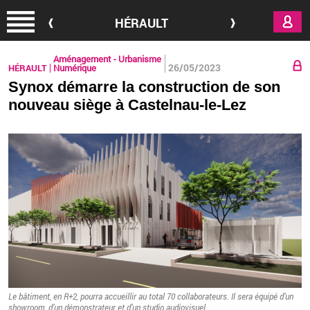
Aller au contenu principal
HÉRAULT
Aménagement - Urbanisme
26/05/2023
HÉRAULT
Numérique
Synox démarre la construction de son
nouveau siège à Castelnau-le-Lez
Le bâ­ti­ment, en R+2, pourra ac­cueillir au total 70 col­la­bo­ra­teurs. Il sera équipé d’un
sho­wroom, d’un dé­mons­tra­teur et d’un stu­dio au­dio­vi­suel.