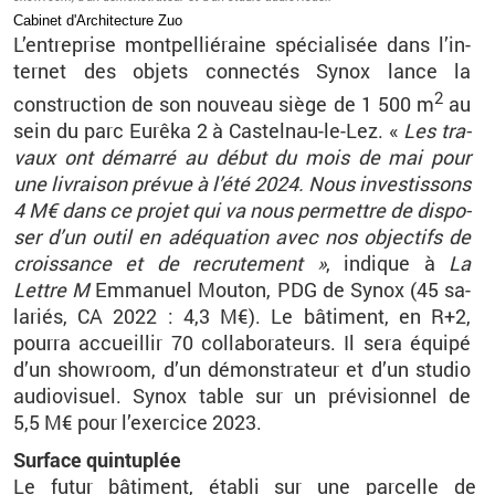
Ca­bi­net d'Ar­chi­tec­ture Zuo
L’en­tre­prise mont­pel­lié­raine spé­cia­li­sée dans l’in­
ter­net des ob­jets connec­tés Synox lance la
2
construc­tion de son nou­veau siège de 1
500
m
au
sein du parc Eu­rêka
2 à Cas­tel­nau-le-Lez. «
Les tra­
vaux ont dé­marré au début du mois de mai pour
une li­vrai­son pré­vue à l’été 2024. Nous in­ves­tis­sons
4
M€ dans ce pro­jet qui va nous per­mettre de dis­po­
ser d’un outil en adé­qua­tion avec nos ob­jec­tifs de
crois­sance et de re­cru­te­ment
»
, in­dique à
La
Lettre
M
Em­ma­nuel Mou­ton, PDG de Synox (45
sa­
la­riés, CA 2022
: 4,3
M€). Le bâ­ti­ment, en R+2,
pourra ac­cueillir 70
col­la­bo­ra­teurs. Il sera équipé
d’un sho­wroom, d’un dé­mons­tra­teur et d’un stu­dio
au­dio­vi­suel. Synox table sur un pré­vi­sion­nel de
5,5
M€ pour l’exer­cice 2023.
Sur­face quin­tu­plée
Le futur bâ­ti­ment, éta­bli sur une par­celle de