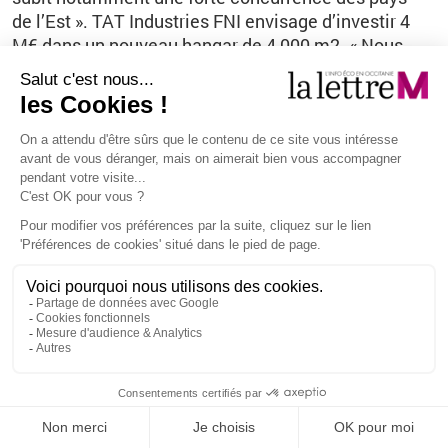
de l’Est ». TAT Industries FNI envisage d’investir 4
M€ dans un nouveau hangar de 4 000 m2. « Nous
voulons un hangar dédié à la peinture des avions,
qui permette d’accueillir des Airbus A 320 et des
Boeing 737 », selon Henri Legoff.À la clé : 4 M€ de
CA supplémentaire par an et l’embauche de 20 à 25
personnes. Mais la société (340 personnes à
Nîmes) attend de connaître l’avenir de l’aéroport
pour engager cet investissement...
Vous êtes ici
Tous droits réservés - La lettre
M