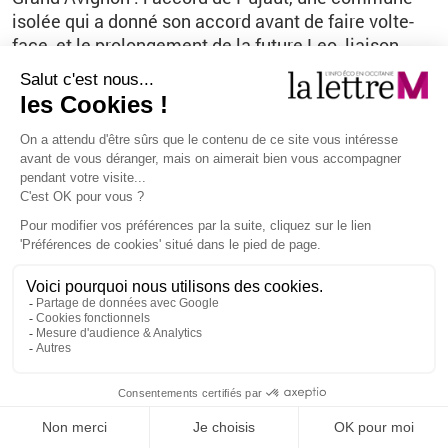
isolée qui a donné son accord avant de faire volte-
face, et le prolongement de la future Leo, liaison
est-ouest au Sud d’Avignon, qui reliera la zone à la
ville-centre. « Pujaut a lancé un appel d’offres de
son côté. Mais nos bureaux d’études vont travailler
ensemble », précise Alain Glasberg. Il espère que le
projet trouvera un nouveau souffle « après les
prochaines municipales ».
Vous êtes ici
Tous droits réservés - La lettre
M