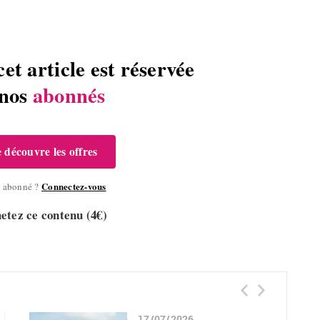
cet article est réservée
 nos
abonnés
e découvre les offres
Connectez-vous
à abonné ?
etez ce contenu (4€)
17/07/2026