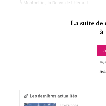
À Montpellier, la Ddass de l’Hérault
La suite de 
à
J
Déj
Ach
Les dernières actualités
17/07/2026