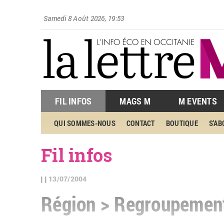
Samedi 8 Août 2026, 19:53
FIL INFOS
MAGS M
M EVENTS
QUI SOMMES-NOUS
CONTACT
BOUTIQUE
S'A
Fil infos
13/07/2004
| |
Région > Regroupement