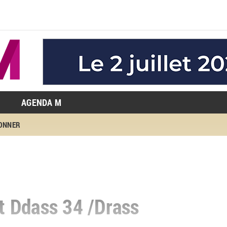
AGENDA M
BONNER
 Ddass 34 /Drass