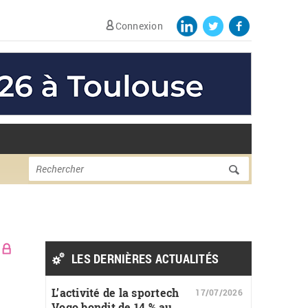
Connexion
Formulaire de
Rechercher
recherche
LES DERNIÈRES ACTUALITÉS
L’activité de la sportech
17/07/2026
Vogo bondit de 14 % au