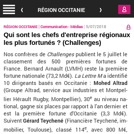
Aller au contenu principal
RÉGION OCCITANIE
5/07/2018
RÉGION OCCITANIE
Communication - Médias
Qui sont les chefs d'entreprise régionaux
les plus fortunés ? (Challenges)
Nos confrères de
Chal­lenges
pu­blient le 5
juillet le
clas­se­ment des 500
pre­mières
for­tunes de
France.
Ber­nard Ar­nault (LVMH) reste la pre­mière
for­tune na­tio­nale (73,2
Md€)
.
La Lettre M
a iden­ti­fié
10 di­ri­geants basés en Oc­ci­ta­nie :
Mohed Al­trad
(Groupe Al­trad, ser­vice aux in­dus­tries et Mont­pel­
e
lier Hé­rault Rugby, Mont­pel­lier), 30
au ni­veau na­
tio­nal, gagne six places par rap­port à l'an der­nier et
est la pre­mière for­tune d'Oc­ci­ta­nie (3,3 Md€).
Suivent
Gé­rard Tey­chené
(Fi­nan­cière Tey­chené, im­
e
mo­bi­lier, Tou­louse), classé 114
, avec 800 M€,