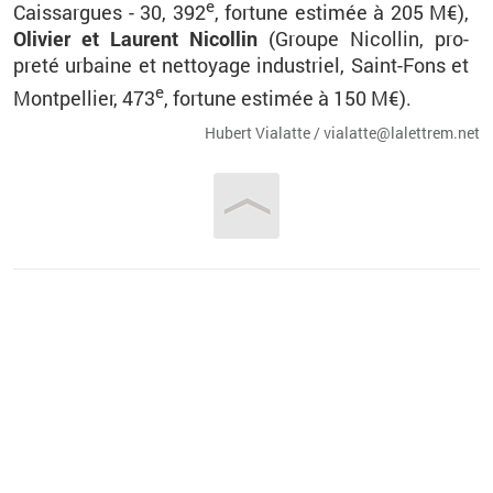
e
Cais­sargues - 30, 392
, for­tune es­ti­mée à 205 M€),
Oli­vier et Laurent Ni­col­lin
(
Groupe
Ni­col­lin, pro­
preté ur­baine et net­toyage in­dus­triel, Saint-Fons et
e
Mont­pel­lier, 473
, for­tune es­ti­mée à 150
M€).
Hu­bert Via­latte / via­lat­te@​la­let­trem.​net
Vous êtes ici