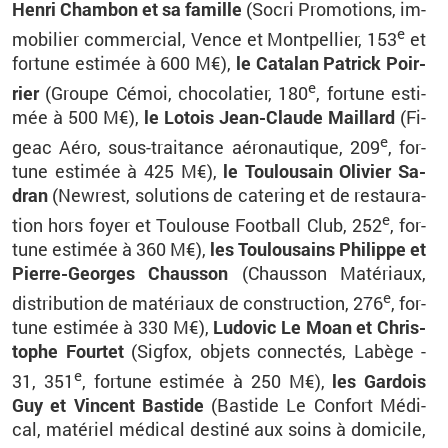
Henri Cham­bon et sa fa­mille
(Socri Pro­mo­tions, im­
e
mo­bi­lier com­mer­cial, Vence et Mont­pel­lier, 153
et
for­tune es­ti­mée à 600 M€),
le Ca­ta­lan Pa­trick Poir­
e
rier
(Groupe Cémoi, cho­co­la­tier, 180
, for­tune es­ti­
mée à 500 M€),
le Lo­tois Jean-Claude Maillard
(Fi­
e
geac Aéro, sous-trai­tance aé­ro­nau­tique, 209
, for­
tune es­ti­mée à 425 M€),
le Tou­lou­sain Oli­vier Sa­
dran
(Ne­wrest, so­lu­tions de ca­te­ring et de res­tau­ra­
e
tion hors foyer et Tou­louse Foot­ball Club, 252
, for­
tune es­ti­mée à 360 M€),
les Tou­lou­sains Phi­lippe et
Pierre-Georges Chaus­son
(Chaus­son Ma­té­riaux,
e
dis­tri­bu­tion de ma­té­riaux de construc­tion, 276
, for­
tune es­ti­mée à 330 M€),
Lu­do­vic Le Moan et Chris­
tophe Four­tet
(Sig­fox, ob­jets connec­tés, La­bège -
e
31, 351
, for­tune es­ti­mée à 250 M€),
les Gar­dois
Guy et Vincent Bas­tide
(
Bas­tide Le Confort Mé­di­
cal,
ma­té­riel mé­di­cal des­tiné aux soins à do­mi­cile,