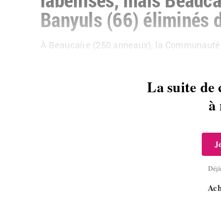
Banyuls (66) éliminés
À Beaucaire (250 anneaux), la Communaut
La suite de 
à
J
Déj
Ach