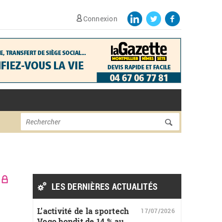
Connexion
Formulaire de
Rechercher
recherche
LES DERNIÈRES ACTUALITÉS
L’activité de la sportech
17/07/2026
Vogo bondit de 14 % au