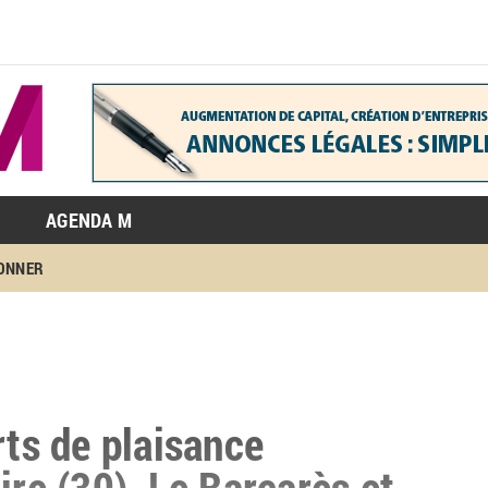
AGENDA M
BONNER
rts de plaisance
ire (30), Le Barcarès et