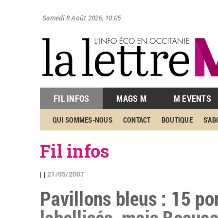
Samedi 8 Août 2026, 10:05
FIL INFOS
MAGS M
M EVENTS
QUI SOMMES-NOUS
CONTACT
BOUTIQUE
S'A
Fil infos
21/05/2007
| |
Pavillons bleus : 15 po
labellisés, mais Beauca