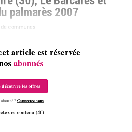
 du palmarès 2007
é de communes
cet article est réservée
 nos
abonnés
e découvre les offres
Connectez-vous
à abonné ?
etez ce contenu (4€)