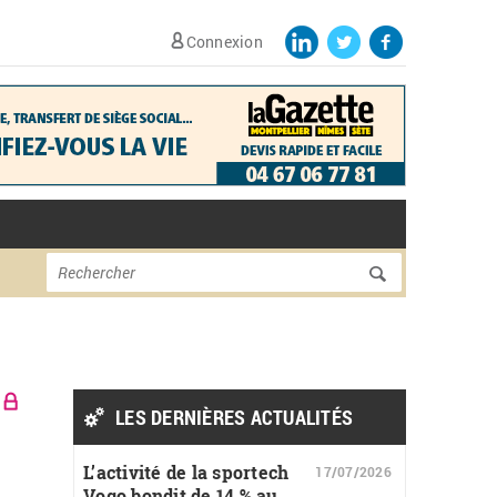
Connexion
Formulaire de
Rechercher
recherche
LES DERNIÈRES ACTUALITÉS
L’activité de la sportech
17/07/2026
Vogo bondit de 14 % au