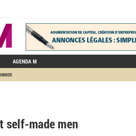
AGENDA M
BONNER
 et self-made men