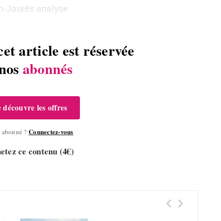
an-Jaurès analyse
cet article est réservée
 nos
abonnés
e découvre les offres
Connectez-vous
à abonné ?
etez ce contenu (4€)