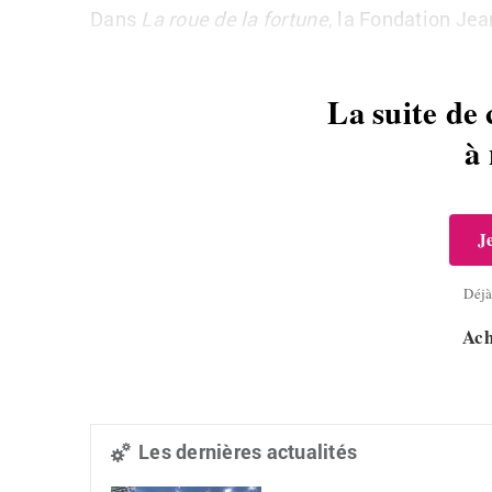
Dans
La roue de la fortune
, la Fondation Je
La suite de 
à
J
Déj
Ach
Les dernières actualités