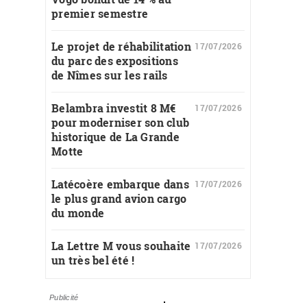
premier semestre
Le projet de réhabilitation
17/07/2026
du parc des expositions
de Nîmes sur les rails
Belambra investit 8 M€
17/07/2026
pour moderniser son club
historique de La Grande
Motte
Latécoère embarque dans
17/07/2026
le plus grand avion cargo
du monde
La Lettre M vous souhaite
17/07/2026
un très bel été !
Publicité