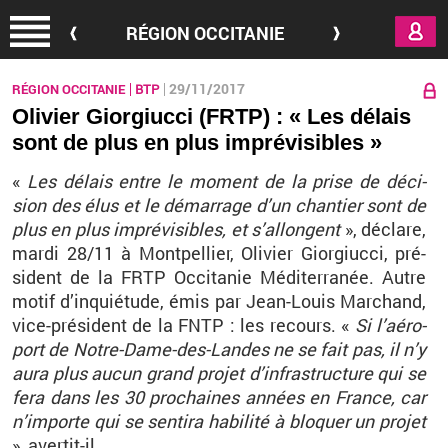
Aller au contenu principal
RÉGION OCCITANIE
29/11/2017
RÉGION OCCITANIE
BTP
Olivier Giorgiucci (FRTP) : « Les délais
sont de plus en plus imprévisibles »
«
Les dé­lais entre le mo­ment de la prise de dé­ci­
sion des élus et le dé­mar­rage d’un chan­tier sont de
plus en plus im­pré­vi­sibles, et s’al­longent
», dé­clare,
mardi 28/11 à Mont­pel­lier, Oli­vier Gior­giucci, pré­
sident de la FRTP Oc­ci­ta­nie Mé­di­ter­ra­née. Autre
motif d’in­quié­tude, émis par Jean-Louis Mar­chand,
vice-pré­sident de la FNTP : les re­cours. «
Si l’aé­ro­
port de Notre-Dame-des-Landes ne se fait pas, il n’y
aura plus aucun grand pro­jet d’in­fra­struc­ture qui se
fera dans les 30 pro­chaines an­nées en France, car
n’im­porte qui se sen­tira ha­bi­lité à blo­quer un pro­jet
», aver­tit-il.