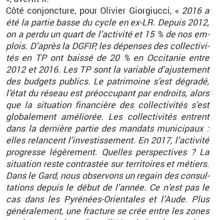
Côté conjonc­ture, pour Oli­vier Gior­giucci, «
2016 a
été la par­tie basse du cycle en ex-LR. De­puis 2012,
on a perdu un quart de l’ac­ti­vité et 15 % de nos em­
plois. D’après la DGFIP, les dé­penses des col­lec­ti­vi­
tés en TP ont baissé de 20 % en Oc­ci­ta­nie entre
2012 et 2016. Les TP sont la va­riable d’ajus­te­ment
des bud­gets pu­blics. Le pa­tri­moine s’est dé­gradé,
l’état du ré­seau est pré­oc­cu­pant par en­droits, alors
que la si­tua­tion fi­nan­cière des col­lec­ti­vi­tés s’est
glo­ba­le­ment amé­lio­rée. Les col­lec­ti­vi­tés entrent
dans la der­nière par­tie des man­dats mu­ni­ci­paux :
elles re­lancent l’in­ves­tis­se­ment. En 2017, l’ac­ti­vité
pro­gresse lé­gè­re­ment. Quelles pers­pec­tives ? La
si­tua­tion reste contras­tée sur ter­ri­toires et mé­tiers.
Dans le Gard, nous ob­ser­vons un re­gain des consul­
ta­tions de­puis le début de l’an­née. Ce n’est pas le
cas dans les Py­ré­nées-Orien­tales et l’Aude. Plus
gé­né­ra­le­ment, une frac­ture se crée entre les zones