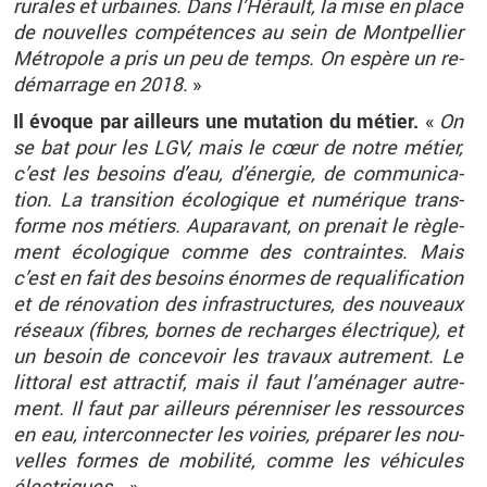
ru­rales et ur­baines. Dans l’Hé­rault, la mise en place
de nou­velles com­pé­tences au sein de Mont­pel­lier
Mé­tro­pole a pris un peu de temps. On es­père un re­
dé­mar­rage en 2018.
»
Il évoque par ailleurs une mu­ta­tion du mé­tier.
«
On
se bat pour les LGV, mais le cœur de notre mé­tier,
c’est les be­soins d’eau, d’éner­gie, de com­mu­ni­ca­
tion. La tran­si­tion éco­lo­gique et nu­mé­rique trans­
forme nos mé­tiers. Au­pa­ra­vant, on pre­nait le rè­gle­
ment éco­lo­gique comme des contraintes. Mais
c’est en fait des be­soins énormes de re­qua­li­fi­ca­tion
et de ré­no­va­tion des in­fra­struc­tures, des nou­veaux
ré­seaux (fibres, bornes de re­charges élec­trique), et
un be­soin de conce­voir les tra­vaux au­tre­ment. Le
lit­to­ral est at­trac­tif, mais il faut l’amé­na­ger au­tre­
ment. Il faut par ailleurs pé­ren­ni­ser les res­sources
en eau, in­ter­con­nec­ter les voi­ries, pré­pa­rer les nou­
velles formes de mo­bi­lité, comme les vé­hi­cules
élec­triques…
»