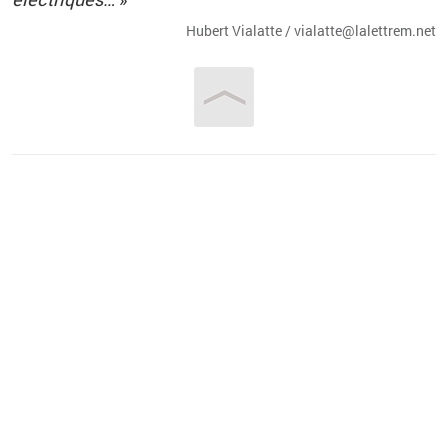
Hu­bert Via­latte / via­lat­te@​la­let­trem.​net
Vous êtes ici