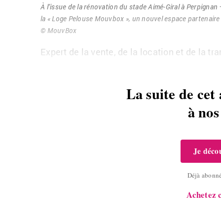
À l’is­sue de la ré­no­va­tion du stade Aimé-Gi­ral à Per­pi­g
la « Loge Pe­louse Mouv­box », un nou­vel es­pace par­te­naire 
© Mouv­Box
Ex­pert de la vente, de la lo­ca­tion et de la tr
La suite de cet 
à no
Je décou
Déjà abonn
Achetez c