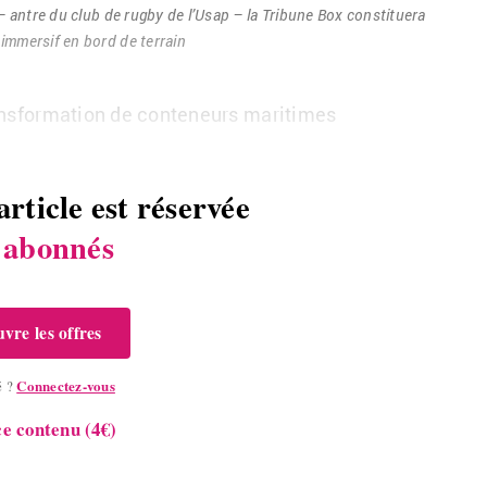
nan – antre du club de rugby de l’Usap – la Tri­bune Box consti­tuera
im­mer­sif en bord de ter­rain
ans­for­ma­tion de conte­neurs ma­ri­times
article est réservée
s
abonnés
vre les offres
Connectez-vous
é ?
e contenu (4€)