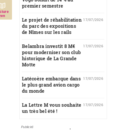
premier semestre
c­ture
zen
Le projet de réhabilitation
17/07/2026
du parc des expositions
de Nîmes sur les rails
Belambra investit 8 M€
17/07/2026
pour moderniser son club
historique de La Grande
Motte
Latécoère embarque dans
17/07/2026
le plus grand avion cargo
du monde
La Lettre M vous souhaite
17/07/2026
un très bel été !
Publicité