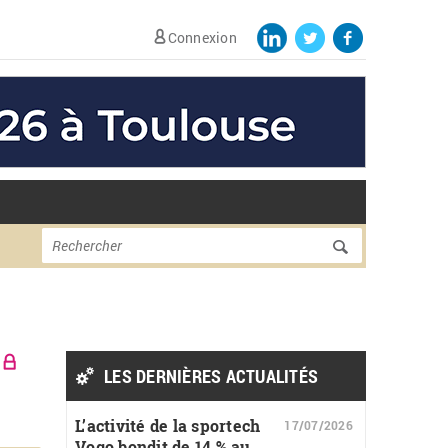
Connexion
Formulaire de
Rechercher
recherche
LES DERNIÈRES ACTUALITÉS
L’activité de la sportech
17/07/2026
Vogo bondit de 14 % au