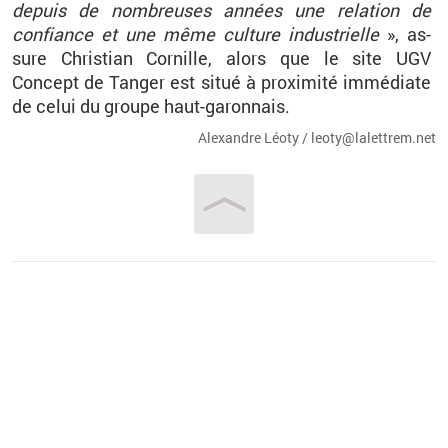
de­puis de nom­breuses an­nées une re­la­tion de
confiance et une même culture in­dus­trielle
», as­
sure Chris­tian Cor­nille, alors que le site UGV
Concept de Tan­ger est situé à proxi­mité im­mé­diate
de celui du groupe haut-ga­ron­nais.
Alexandre Léoty / leo­ty@​la­let­trem.​net
Vous êtes ici