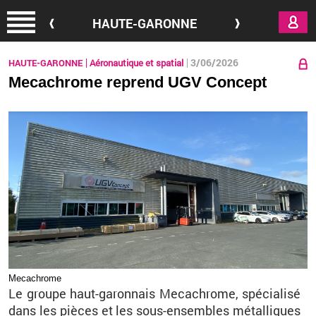
Aller au contenu principal
HAUTE-GARONNE
3/06/2026
HAUTE-GARONNE
Aéronautique et spatial
Mecachrome reprend UGV Concept
Me­ca­chrome
Le groupe haut-ga­ron­nais Me­ca­chrome, spé­cia­lisé
dans les pièces et les sous-en­sembles mé­tal­liques