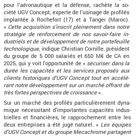
pour l’aé­ro­nau­tique et la dé­fense, ra­chète la so­
ciété UGV Concept, ex­perte de l’usi­nage de pro­fi­lés
im­plan­tée à Ro­che­fort (17) et à Tan­ger (Maroc).
«
Cette ac­qui­si­tion s’ins­crit plei­ne­ment dans notre
stra­té­gie de ren­for­ce­ment de nos sa­voir-faire in­
dus­triels et de dé­ve­lop­pe­ment de notre por­te­feuille
tech­no­lo­gique
, in­dique Chris­tian Cor­nille, pré­sident
du
groupe de 5
000
sa­la­riés et 650
M€ de CA en
2025, qui y voit l’op­por­tu­nité de
«
sé­cu­ri­ser dans la
durée les ca­pa­ci­tés et les ser­vices pro­po­sés aux
clients his­to­riques d’UGV Concept tout en ac­cé­lé­
rant notre dé­ve­lop­pe­ment sur un mar­ché of­frant de
très fortes pers­pec­tives de crois­sance
».
Sur un mar­ché des pro­fi­lés par­ti­cu­liè­re­ment dy­na­
mique né­ces­si­tant d’im­por­tantes ca­pa­ci­tés in­dus­
trielles et fi­nan­cières, le rap­pro­che­ment entre les
deux en­tre­prises a été jugé na­tu­rel.
«
Les équipes
d’UGV Concept et du groupe Me­ca­chrome par­tagent