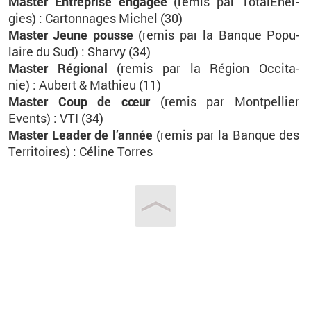
Mas­ter En­tre­prise en­ga­gée
(r
emis par
To­ta­lE­ner­
gies
)
: Car­ton­nages Mi­chel (30)
Mas­ter Jeune pousse
(r
emis par
la Banque Po­pu­
laire du Sud)
:
Sharvy
(34)
Mas­ter Ré­gio­nal
(r
emis par
la Ré­gion Oc­ci­ta­
nie)
:
Au­bert
& Ma­thieu (11)
Mas­ter Coup de cœur
(r
emis par
Mont­pel­lier
Events)
: VTI (34)
Mas­ter Lea­der de l’an­née
(r
emis par
la Banque des
Ter­ri­toires)
: Cé­line Torres
Vous êtes ici