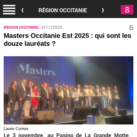
Aller au contenu principal
RÉGION OCCITANIE
3/11/2025
RÉGION OCCITANIE
Masters Occitanie Est 2025 : qui sont les
douze lauréats ?
Lau­rie Cor­reia
Le 3 no­vembre, au
Pa­sino
de La Grande Motte,