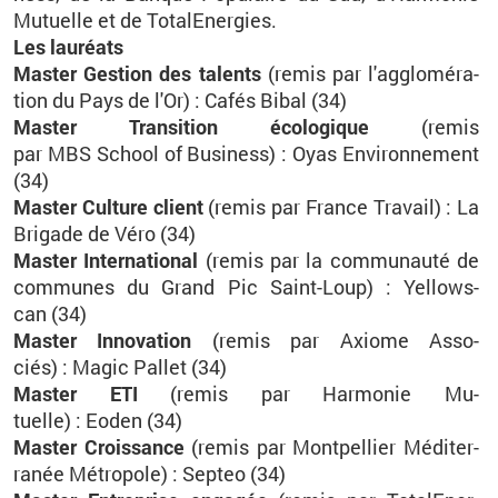
Mu­tuelle et de
To­ta­lE­ner­gies
.
Les lau­réats
Mas­ter Ges­tion des ta­lents
(r
emis par
l'ag­glo­mé­ra­
tion du Pays de l'Or)
: Cafés
Bibal
(34)
Mas­ter Tran­si­tion éco­lo­gique
(r
emis
par
MBS
School
of Bu­si­ness)
:
Oyas
En­vi­ron­ne­ment
(34)
Mas­ter Culture client
(r
emis par
France Tra­vail)
: La
Bri­gade de
Véro
(34)
Mas­ter In­ter­na­tio­nal
(remis par la com­mu­nauté de
com­munes du Grand Pic Saint-Loup)
: Yel­lows­
can (34)
Mas­ter In­no­va­tion
(r
emis par
Axiome As­so­
ciés)
:
Magic
Pal­let
(34)
Mas­ter
ETI
(r
emis par
Har­mo­nie Mu­
tuelle)
:
Eoden
(34)
Mas­ter Crois­sance
(r
emis par Mont­pel­lier Mé­di­ter­
ra­née Mé­tro­pole
)
:
Sep­teo
(34)