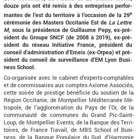
douze prix ont été remis à des en­tre­prises per­for­
e
mantes de l’est du ter­ri­toire à l’oc­ca­sion de la 29
cé­ré­mo­nie des Mas­ters Oc­ci­ta­nie Est de
La Lettre
M
, sous la pré­si­dence de
Guillaume Pepy
, ex-pré­
sident du Groupe SNCF (de 2008 à 2019), ex-pré­
sident du ré­seau Ini­tia­tive France, pré­sident du
conseil d’ad­mi­nis­tra­tion
d’Emeis
(
ex-Or­pea
) et pré­
sident du conseil de sur­veillance
d’EM
Lyon Bu­si­
ness
School
.
Co-or­ga­ni­sée
avec le ca­bi­net d’ex­perts-comp­tables
et de com­mis­saires aux comptes Axiome As­so­ciés,
cette soi­rée de pres­tige bé­né­fi­cie du sou­tien de la
Ré­gion Oc­ci­ta­nie, de Mont­pel­lier Mé­di­ter­ra­née Mé­
tro­pole, de l’ag­glo­mé­ra­tion du Pays de l’Or, de la
com­mu­nauté de com­munes du Grand Pic-Saint-
Loup, de Mont­pel­lier
Events
, de la Banque des Ter­ri­
toires, de France Tra­vail, de
MBS
School
of Bu­si­
ness, de la Banque Po­pu­laire du Sud, d’Har­mo­nie