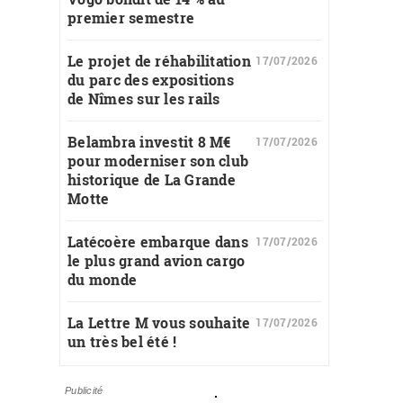
premier semestre
Le projet de réhabilitation
17/07/2026
du parc des expositions
de Nîmes sur les rails
Belambra investit 8 M€
17/07/2026
pour moderniser son club
historique de La Grande
Motte
Latécoère embarque dans
17/07/2026
le plus grand avion cargo
du monde
La Lettre M vous souhaite
17/07/2026
un très bel été !
Publicité