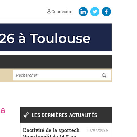
Connexion
Formulaire de
Rechercher
recherche
LES DERNIÈRES ACTUALITÉS
L’activité de la sportech
17/07/2026
Vogo bondit de 14 % au