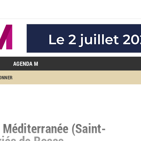
AGENDA M
BONNER
e Méditerranée (Saint-
riés de Rosas