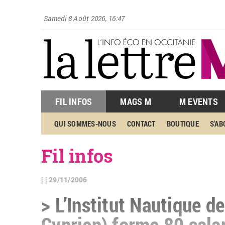
Samedi 8 Août 2026, 16:47
FIL INFOS
MAGS M
M EVENTS
QUI SOMMES-NOUS
CONTACT
BOUTIQUE
S'A
Fil infos
29/11/2006
| |
> L’Institut Nautique d
Cyprien) forme 80 sala