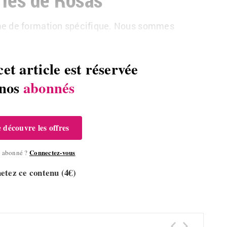
me de formation spécifique. Nous sommes
cet article est réservée
 nos
abonnés
e découvre les offres
Connectez-vous
à abonné ?
etez ce contenu (4€)