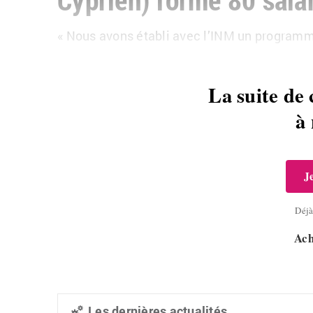
« Nous avons établi avec l’INM un program
La suite de 
à
J
Déj
Ach
Les dernières actualités