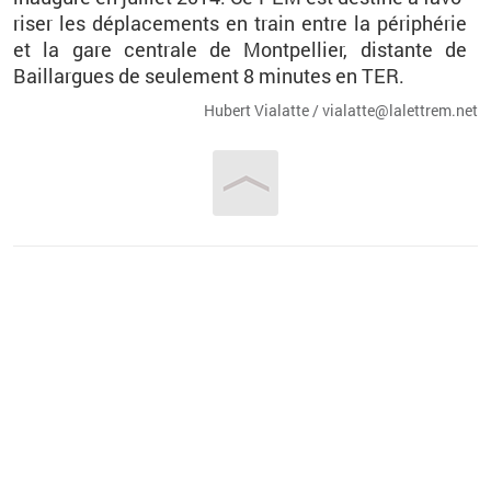
ri­ser les dé­pla­ce­ments en train entre la pé­ri­phé­rie
et la gare cen­trale de Mont­pel­lier, dis­tante de
Baillargues de seule­ment 8
mi­nutes en TER.
Hu­bert Via­latte / via­lat­te@​la­let­trem.​net
Vous êtes ici