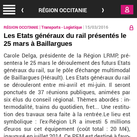
Aller au contenu principal
RÉGION OCCITANIE
15/03/2016
RÉGION OCCITANIE
Transports - Logistique
Les Etats généraux du rail présentés le
25 mars à Baillargues
Ca­role Delga, pré­si­dente de la Ré­gion LRMP, pré­
sen­tera le 25
mars le dé­rou­le­ment des fu­turs Etats
gé­né­raux du rail, sur le pôle d'échange mul­ti­mo­dal
de Baillargues (Hé­rault).
Les Etats gé­né­raux du rail
se dé­rou­le­ront entre mi-avril et mi-juin. Il se­ront
ponc­tués de 37 réunions pu­bliques, ani­mées par
six élus du conseil ré­gio­nal. Thèmes abor­dés : in­
ter­mo­da­lité, trains du quo­ti­dien, fret... Une res­ti­tu­
tion des tra­vaux sera faite à la ren­trée.
Le lieu est
sym­bo­lique : l'ex-Ré­gion LR
a in­vesti 5 mil­lions
d'eu­ros sur cet équi­pe­ment (coût total : 20
M€),
inau­guré en juillet 2014
.
C
e PEM
est des­tiné à fa­vo­