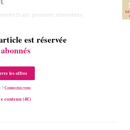
Le
ments Drap), gros­siste ali­men­taire
article est réservée
s
abonnés
vre les offres
Connectez-vous
é ?
e contenu (4€)