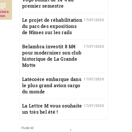
premier semestre
c­ture
zen
Le projet de réhabilitation
17/07/2026
du parc des expositions
de Nîmes sur les rails
Belambra investit 8 M€
17/07/2026
pour moderniser son club
historique de La Grande
Motte
Latécoère embarque dans
17/07/2026
le plus grand avion cargo
du monde
La Lettre M vous souhaite
17/07/2026
un très bel été !
Publicité