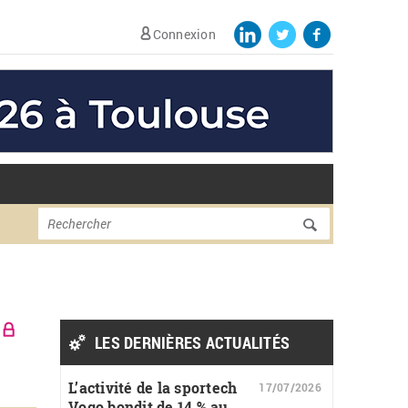
Connexion
Formulaire de
Rechercher
recherche
LES DERNIÈRES ACTUALITÉS
L’activité de la sportech
17/07/2026
Vogo bondit de 14 % au