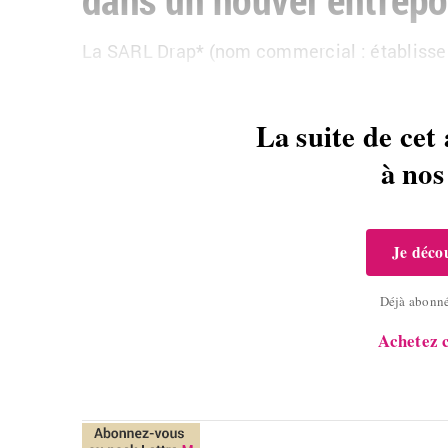
La SARL Drap* (nom com­mer­cial : éta­blis­se­
La suite de cet 
à no
Je décou
Déjà abonn
Achetez c