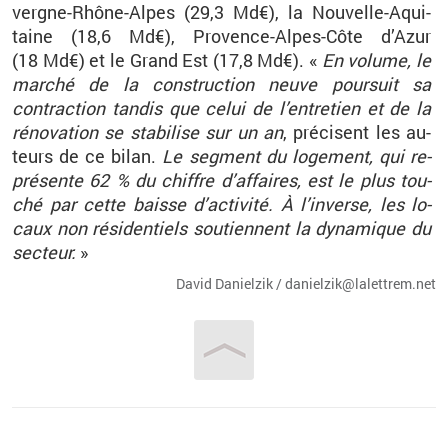
vergne-Rhône-Alpes (29,3
Md€), la Nou­velle-Aqui­
taine (18,6
Md€), Pro­vence-Alpes-Côte d’Azur
(18
Md€) et le Grand Est (17,8
Md€). «
En vo­lume, le
mar­ché de la construc­tion neuve pour­suit sa
contrac­tion tan­dis que celui de l’en­tre­tien et de la
ré­no­va­tion se sta­bi­lise sur un an
, pré­cisent les au­
teurs de ce bilan.
Le seg­ment du lo­ge­ment, qui re­
pré­sente 62
% du chiffre d’af­faires, est le plus tou­
ché par cette baisse d’ac­ti­vité. À l’in­verse, les lo­
caux non ré­si­den­tiels sou­tiennent la dy­na­mique du
sec­teur.
»
David Da­niel­zik / da­niel­zik@​la­let­trem.​net
Vous êtes ici