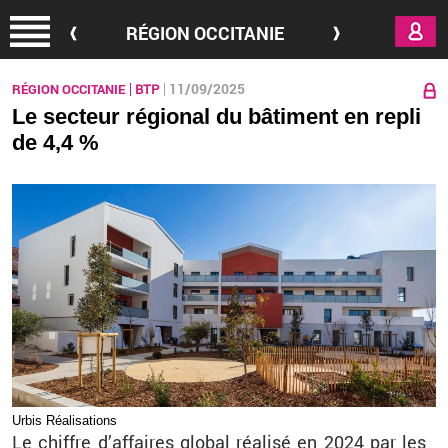
Aller au contenu principal
RÉGION OCCITANIE
11/09/2025
RÉGION OCCITANIE
BTP
Le secteur régional du bâtiment en repli
de 4,4 %
Urbis Réa­li­sa­tions
Le chiffre d’af­faires glo­bal réa­lisé en 2024 par les