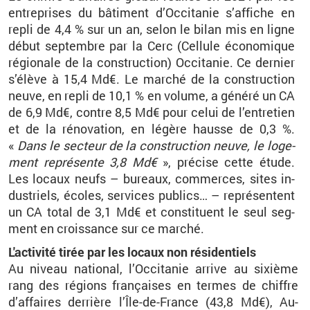
en­tre­prises du bâ­ti­ment d’Oc­ci­ta­nie s’af­fiche en
repli de 4,4
% sur un an, selon le bilan mis en ligne
début sep­tembre par la Cerc (Cel­lule éco­no­mique
ré­gio­nale de la construc­tion) Oc­ci­ta­nie. Ce der­nier
s’élève à 15,4
Md€. Le mar­ché de la construc­tion
neuve, en repli de 10,1
% en vo­lume, a gé­néré un CA
de 6,9
Md€, contre 8,5
Md€ pour celui de l’en­tre­tien
et de la ré­no­va­tion, en lé­gère hausse de 0,3
%.
«
Dans le sec­teur de la construc­tion neuve, le lo­ge­
ment re­pré­sente 3,8
Md€
», pré­cise cette étude.
Les lo­caux neufs –
bu­reaux, com­merces, sites in­
dus­triels, écoles, ser­vices pu­blics…
– re­pré­sentent
un CA total de 3,1
Md€ et consti­tuent le seul seg­
ment en crois­sance sur ce mar­ché.
L'ac­ti­vité tirée par les lo­caux non ré­si­den­tiels
Au ni­veau na­tio­nal, l’Oc­ci­ta­nie ar­rive au sixième
rang des ré­gions fran­çaises en termes de chiffre
d’af­faires der­rière l’Île-de-France (43,8
Md€), Au­