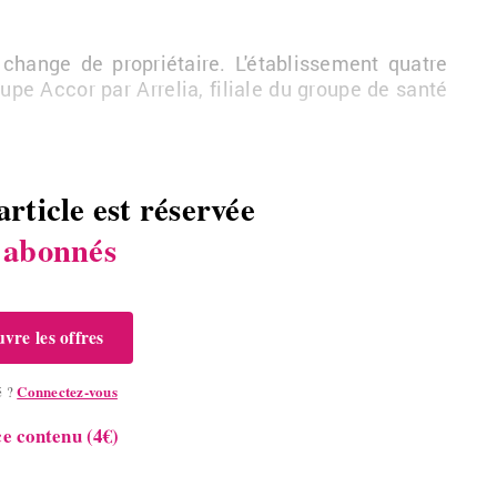
ange de pro­prié­taire. L'éta­blis­se­ment quatre
pe Accor par Ar­re­lia, fi­liale du groupe de santé
article est réservée
s
abonnés
vre les offres
Connectez-vous
é ?
e contenu (4€)