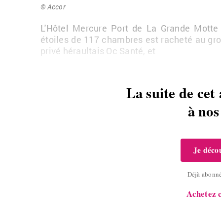
© Accor
L'Hô­tel Mer­cure Port de La Grande Motte ch
étoiles de 117
chambres est ra­cheté au grou
privé hé­raul­tais Oc Santé, et
La suite de cet 
à no
Je décou
Déjà abonn
Achetez c