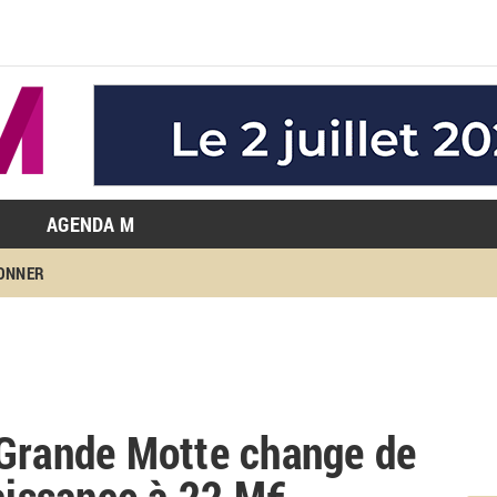
AGENDA M
BONNER
 Grande Motte change de
naissance à 22 M€