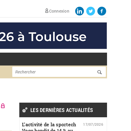
Connexion
Formulaire de
Rechercher
recherche
LES DERNIÈRES ACTUALITÉS
L’activité de la sportech
17/07/2026
Vogo bondit de 14 % au