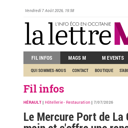
Vendredi 7 Août 2026, 19:58
FIL INFOS
MAGS M
M EVENTS
QUI SOMMES-NOUS
CONTACT
BOUTIQUE
S'A
Fil infos
HÉRAULT
Hôtellerie - Restauration
7/07/2026
|
|
Le Mercure Port de La
main et s'offre une re