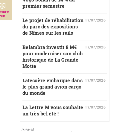
premier semestre
c­ture
zen
Le projet de réhabilitation
17/07/2026
du parc des expositions
de Nîmes sur les rails
Belambra investit 8 M€
17/07/2026
pour moderniser son club
historique de La Grande
Motte
Latécoère embarque dans
17/07/2026
le plus grand avion cargo
du monde
La Lettre M vous souhaite
17/07/2026
un très bel été !
Publicité