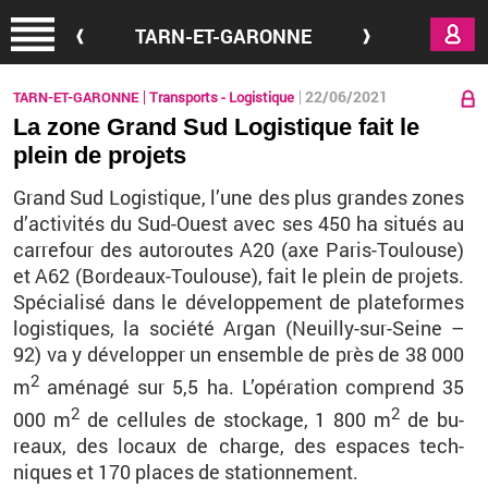
Aller au contenu principal
TARN-ET-GARONNE
22/06/2021
TARN-ET-GARONNE
Transports - Logistique
La zone Grand Sud Logistique fait le
plein de projets
Grand Sud Lo­gis­tique, l’une des plus grandes zones
d’ac­ti­vi­tés du Sud-Ouest avec ses 450 ha si­tués au
car­re­four des au­to­routes A20 (axe Pa­ris-Tou­louse)
et A62 (Bor­deaux-Tou­louse), fait le plein de pro­jets.
Spé­cia­lisé dans le dé­ve­lop­pe­ment de pla­te­formes
lo­gis­tiques, la so­ciété Argan (Neuilly-sur-Seine –
92) va y dé­ve­lop­per un en­semble de près de 38 000
2
m
amé­nagé sur 5,5 ha. L’opé­ra­tion com­prend 35
2
2
000 m
de cel­lules de sto­ckage, 1 800 m
de bu­
reaux, des lo­caux de charge, des es­paces tech­
niques et 170 places de sta­tion­ne­ment.