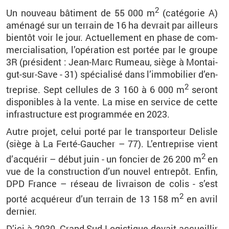
2
Un nou­veau bâ­ti­ment de 55 000 m
(ca­té­go­rie A)
amé­nagé sur un ter­rain de 16 ha de­vrait par ailleurs
bien­tôt voir le jour. Ac­tuel­le­ment en phase de com­
mer­cia­li­sa­tion, l’opé­ra­tion est por­tée par le groupe
3R (pré­sident : Jean-Marc
Ru­meau
, siège à
Mon­tai­
gut-sur-Save
- 31) spé­cia­lisé dans l’im­mo­bi­lier d’en­
2
tre­prise. Sept cel­lules de 3 160 à 6 000 m
se­ront
dis­po­nibles à la vente. La mise en ser­vice de cette
in­fra­struc­ture est pro­gram­mée en 2023.
Autre pro­jet, celui porté par le trans­por­teur De­lisle
(siège à La Ferté-Gau­cher – 77). L’en­tre­prise vient
2
d’ac­qué­rir – début juin - un fon­cier de 26 200 m
en
vue de la construc­tion d’un nou­vel en­tre­pôt. Enfin,
DPD France – ré­seau de li­vrai­son de colis - s’est
2
porté ac­qué­reur d’un ter­rain de 13 158 m
en avril
der­nier.
D’ici à 2030, Grand Sud Lo­gis­tique de­vait ac­cueillir