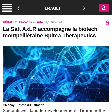
Aller au contenu principal
HÉRAULT
4/10/2024
HÉRAULT
Biotechs - Santé
La Satt AxLR accompagne la biotech
montpelliéraine Spima Therapeutics
Pixa­bay - Photo d'illus­tra­tion
Spé­cia­li­sée dans le dé­ve­lop­pe­ment d’im­mu­no­thé­