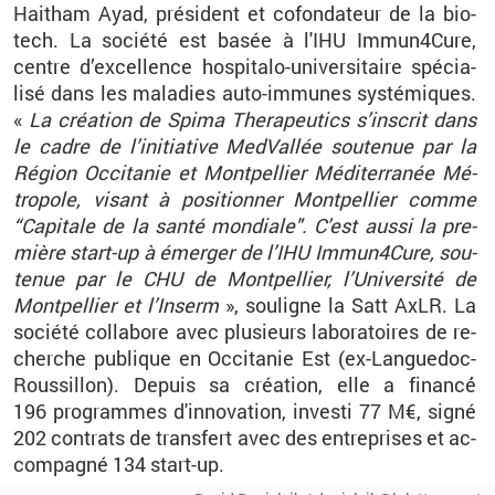
Hai­tham Ayad, pré­sident et co­fon­da­teur de la bio­
tech. La so­ciété est basée à l'IHU Im­mun4­Cure,
centre d’ex­cel­lence hos­pi­talo-uni­ver­si­taire spé­cia­
lisé dans les ma­la­dies auto-im­munes sys­té­miques.
«
La créa­tion de Spima The­ra­peu­tics s’ins­crit dans
le cadre de l’ini­tia­tive Med­Val­lée sou­te­nue par la
Ré­gion Oc­ci­ta­nie et Mont­pel­lier Mé­di­ter­ra­née Mé­
tro­pole, vi­sant à po­si­tion­ner Mont­pel­lier comme
“Ca­pi­tale de la santé mon­diale". C’est aussi la pre­
mière start-up à émer­ger de l’IHU Im­mun4­Cure, sou­
te­nue par le CHU de Mont­pel­lier, l’Uni­ver­sité de
Mont­pel­lier et l’In­serm
», sou­ligne la Satt AxLR. La
so­ciété col­la­bore avec plu­sieurs la­bo­ra­toires de re­
cherche pu­blique en Oc­ci­ta­nie Est (ex-Lan­gue­doc-
Rous­sillon). De­puis sa créa­tion, elle a fi­nancé́
196
pro­grammes d'in­no­va­tion, in­vesti 77
M€, signé
202
contrats de trans­fert avec des en­tre­prises et ac­
com­pagné 134
start-up.