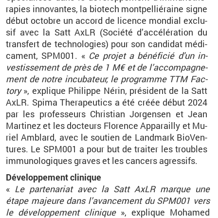
ra­pies in­no­vantes, la bio­tech mont­pel­lié­raine signe
début oc­tobre un ac­cord de li­cence mon­dial ex­clu­
sif avec la Satt AxLR (So­ciété d’ac­cé­lé­ra­tion du
trans­fert de tech­no­lo­gies) pour son can­di­dat mé­di­
ca­ment, SPM001. «
Ce pro­jet a bé­né­fi­cié d'un in­
ves­tis­se­ment de près de 1
M€ et de l’ac­com­pa­gne­
ment de notre in­cu­ba­teur, le pro­gramme TTM Fac­
tory
», ex­plique Phi­lippe Nérin, pré­sident de la Satt
AxLR. Spima The­ra­peu­tics a été créée début 2024
par les pro­fes­seurs Chris­tian Jor­gen­sen et Jean
Mar­ti­nez et les doc­teurs Flo­rence Ap­pa­railly et Mu­
riel Am­blard, avec le sou­tien de Land­mark Bio­Ven­
tures. Le SPM001 a pour but de trai­ter les troubles
im­mu­no­lo­giques graves et les can­cers agres­sifs.
Dé­ve­lop­pe­ment cli­nique
«
Le par­te­na­riat avec la Satt AxLR marque une
étape ma­jeure dans l’avan­ce­ment du SPM001 vers
le dé­ve­lop­pe­ment cli­nique
», ex­plique Mo­ha­med