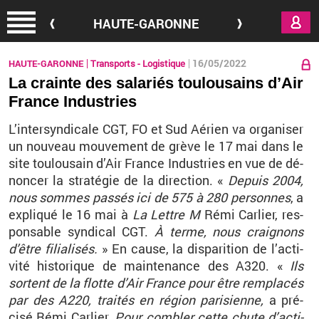
Aller au contenu principal
HAUTE-GARONNE
16/05/2022
HAUTE-GARONNE
Transports - Logistique
La crainte des salariés toulousains d’Air
France Industries
L’in­ter­syn­di­cale CGT, FO et Sud Aé­rien va or­ga­ni­ser
un nou­veau mou­ve­ment de grève le 17 mai dans le
site tou­lou­sain d’Air France In­dus­tries en vue de dé­
non­cer la stra­té­gie de la di­rec­tion. «
De­puis 2004,
nous sommes pas­sés ici de 575 à 280 per­sonnes
, a
ex­pli­qué le 16 mai à
La Lettre M
Rémi Car­lier, res­
pon­sable syn­di­cal CGT.
À
terme, nous crai­gnons
d’être fi­lia­li­sés.
» En cause, la dis­pa­ri­tion de l’ac­ti­
vité his­to­rique de main­te­nance des A320. «
Ils
sortent de la flotte d’Air France pour être rem­pla­cés
par des A220, trai­tés en ré­gion pa­ri­sienne,
a pré­
cisé Rémi Car­lier.
Pour com­bler cette chute d’ac­ti­