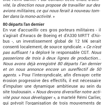
vité, la di­rec­tion nous pro­pose de tra­vailler sur des
avions mi­li­taires, ce qui nous fe­rait à nou­veau tom­
ber dans la mono-ac­ti­vité.
»
80 dé­parts l'an der­nier
En vue d'ac­cueillir ces gros por­teurs mi­li­taires - il
s’agi­rait d’Awacs de Boeing et d’A330 MRTT d’Air­
bus -, un in­ves­tis­se­ment glo­bal de 12 M€ se­rait
consenti lo­ca­le­ment, de source syn­di­cale. «
Ce n’est
pas suf­fi­sant !
a dé­ploré le res­pon­sable CGT.
Nous
pas­se­rions de trois à deux lignes de pro­duc­tion...
Nous avons déjà en­re­gis­tré 80 dé­parts l’an der­nier
et on nous an­nonce en­core un sur­ef­fec­tif de 50
agents.
» Pour l’in­ter­syn­di­cale, afin d'en­rayer cette
éro­sion pro­gres­sive des ef­fec­tifs, il est né­ces­saire
d’im­pul­ser une dy­na­mique am­bi­tieuse au sein du
site tou­lou­sain. «
Nous de­vons di­ver­si­fier notre ac­ti­
vité pour nous dé­ve­lop­per
», a mar­telé Rémi Car­lier,
qui pré­voit l’or­ga­ni­sa­tion de trois mou­ve­ments de